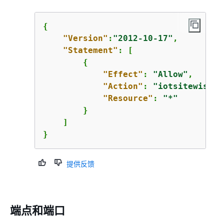
{
"Version"
:
"2012-10-17"
,

"Statement"
: [

{
"Effect"
: 
"Allow"
,

"Action"
: 
"iotsitewise:B
"Resource"
: 
"*"
        }

    ]

}
提供反馈
端点和端口