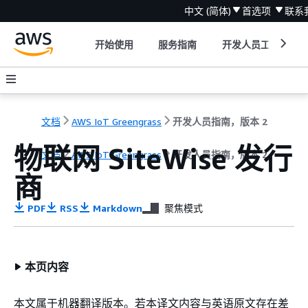
中文 (简体)
首选项
联系
开始使用
服务指南
开发人员工具
文档
AWS IoT Greengrass
开发人员指南，版本 2
物联网 SiteWise 发行
文档
AWS IoT Greengrass
开发人员指南，版本 2
商
PDF
RSS
Markdown
聚焦模式
本页内容
本文属于机器翻译版本。若本译文内容与英语原文存在差