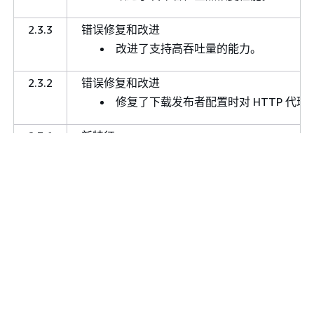
2.3.3
错误修复和改进
改进了支持高吞吐量的能力。
2.3.2
错误修复和改进
修复了下载发布者配置时对 HTTP 代理
2.3.1
新特征
增加了对在 Linux ARMv8 架构上安
Linux 的最低要求 ARMv8：
内存：4 GB
CPU：ARM Cortex-A72 或同等规格
2.2.3
错误修复和改进
移除了针对不在可重试异常列表中的通
2.2.2
错误修复和改进