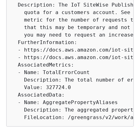
  Description: The IoT SiteWise Publisher
    quota for a customers account. See th
    metric for the number of requests tha
    that this may be temporary and not re
    you may need to request an increase f
  FurtherInformation:

  - https://docs.aws.amazon.com/iot-sitew
  - https://docs.aws.amazon.com/iot-sitew
  AssociatedMetrics:

  - Name: TotalErrorCount

    Description: The total number of erro
    Value: 327724.0

  AssociatedData:

  - Name: AggregatePropertyAliases

    Description: The aggregated property 
    FileLocation: /greengrass/v2/work/aws