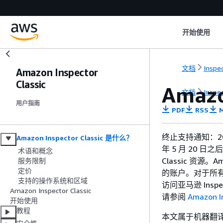
开始使用
文档
Inspe
Amazon Inspector
Classic
Amazo
文档
Inspe
用户指南
PDF
RSS
M
终止支持通知：2026
Amazon Inspector Classic 是什么？
年 5 月 20 日之
术语和概念
Classic 资源。
服务限制
定价
的账户。对于所有其
支持的操作系统和区域
访问亚马逊 Inspec
Amazon Inspector Classic
请参阅
Amazon I
开始使用
教程
本文属于机器翻