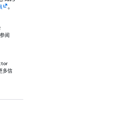
具
。
逊
请参阅
tor
更多信