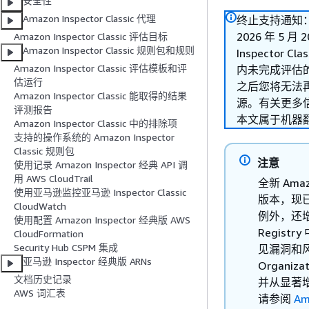
安全性
Amazon Inspector Classic 代理
终止支持通知：20
2026 年 5 
Amazon Inspector Classic 评估目标
Amazon Inspector Classic 规则包和规则
Inspector 
Amazon Inspector Classic 评估模板和评
内未完成评估的
估运行
之后您将无法再访问亚
Amazon Inspector Classic 能取得的结果
源。有关更多
评测报告
本文属于机器
Amazon Inspector Classic 中的排除项
支持的操作系统的 Amazon Inspector
Classic 规则包
注意
使用记录 Amazon Inspector 经典 API 调
用 AWS CloudTrail
全新 Amaz
使用亚马逊监控亚马逊 Inspector Classic
版本，现已在
CloudWatch
例外，还增加
使用配置 Amazon Inspector 经典版 AWS
Regist
CloudFormation
Security Hub CSPM 集成
见漏洞和
亚马逊 Inspector 经典版 ARNs
Organ
文档历史记录
并从显著增
AWS 词汇表
请参阅
Am