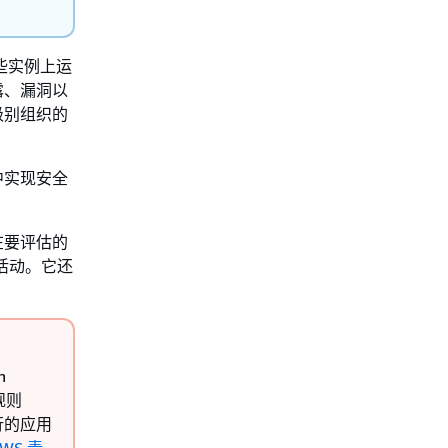
在这些实例上运
暴露、漏洞以
重级别组织的
统中实现安全
在要评估的
程活动。它还
n
规则
行的应用