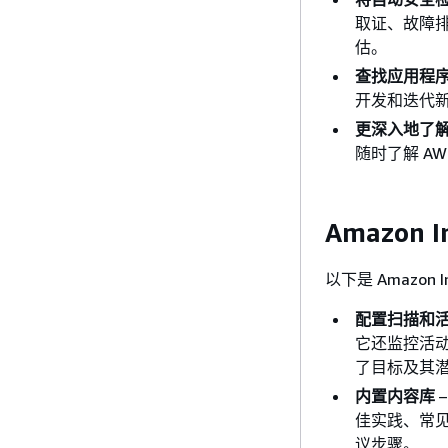
取证、故障
估。
查找应用程
开发和迭代
更深入地了解
随时了解 A
Amazon I
以下是 Amazon I
配置扫描和
它还监控活
了目标及其
内置内容库
–
佳实践、常
议步骤。