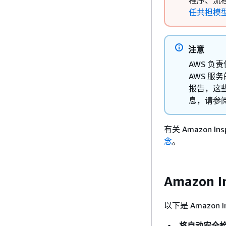
程序、流
任共担模
注意
AWS 负
AWS 服
报告，这
息，请参
有关 Amazon In
念
。
Amazon I
以下是 Amazon I
将自动安全