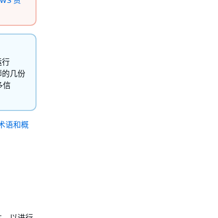
AWS 责
运行
师的几份
多信
ic 术语和概
全性，以进行