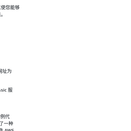
行。这使您能够
果。
台，网址为
ic 服
示例代
提供了一种
息 AWS