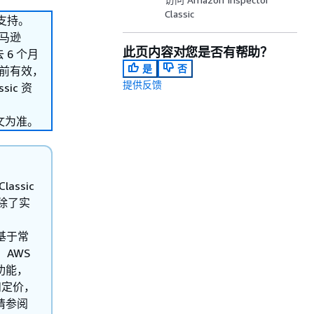
Classic
的支持。
亚马逊
此页内容对您是否有帮助？
去 6 个月
是
否
之前有效，
提供反馈
sic 资
文为准。
assic
，除了实
和基于常
AWS
的功能，
和定价，
，请参阅