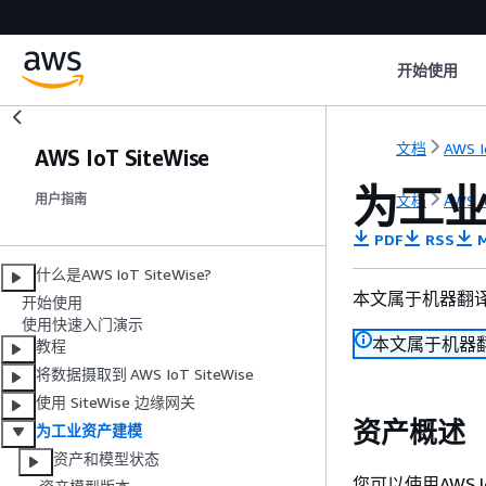
开始使用
文档
AWS I
AWS IoT SiteWise
为工
文档
AWS I
用户指南
PDF
RSS
M
什么是AWS IoT SiteWise?
本文属于机器翻
开始使用
使用快速入门演示
本文属于机器
教程
将数据摄取到 AWS IoT SiteWise
使用 SiteWise 边缘网关
资产概述
为工业资产建模
资产和模型状态
您可以使用AWS 