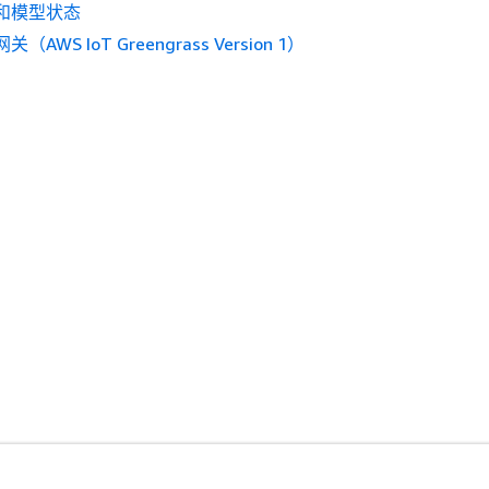
和模型状态
（AWS IoT Greengrass Version 1）