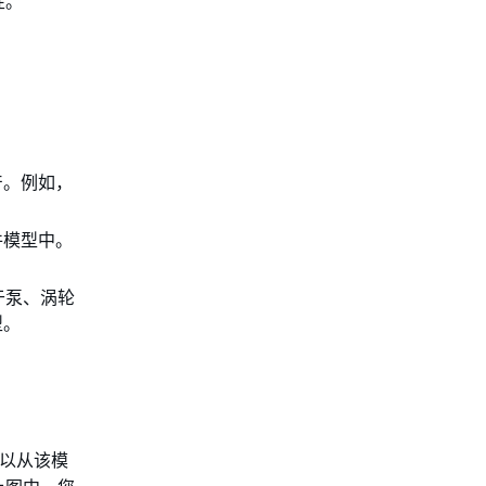
性。
产。例如，
件模型中。
于泵、涡轮
型。
以从该模