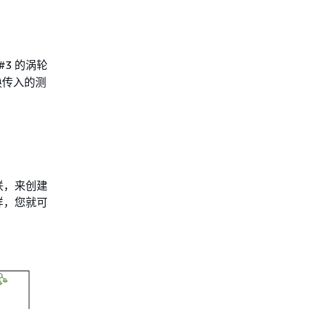
3 的涡轮
转换传入的测
联，来创建
样，您就可
。