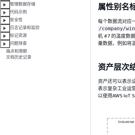
管理数据存储
属性别名
代码示例
安全性
每个数据流对应
日志记录和监控
/company/win
标记资源
机 #7 的温度数
量数据，例如将
问题排查
端点和限额
文档历史记录
资产层次
资产还可以表示
表示复杂工业运
以使用AWS Io