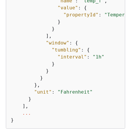
"name"
: 
"temp_f"
,

"value"
: 
{
"propertyId"
: 
"Temperat
                }

              }

            ],

"window"
: 
{
"tumbling"
: 
{
"interval"
: 
"1h"
              }

            }

          }

        },

"unit"
: 
"Fahrenheit"
      }

    ],

...