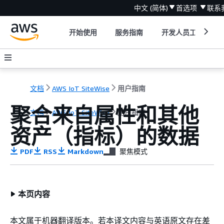
中文 (简体)
首选项
联系
开始使用
服务指南
开发人员工具
文档
AWS IoT SiteWise
用户指南
聚合来自属性和其他
文档
AWS IoT SiteWise
用户指南
资产（指标）的数据
PDF
RSS
Markdown
聚焦模式
本页内容
本文属于机器翻译版本。若本译文内容与英语原文存在差