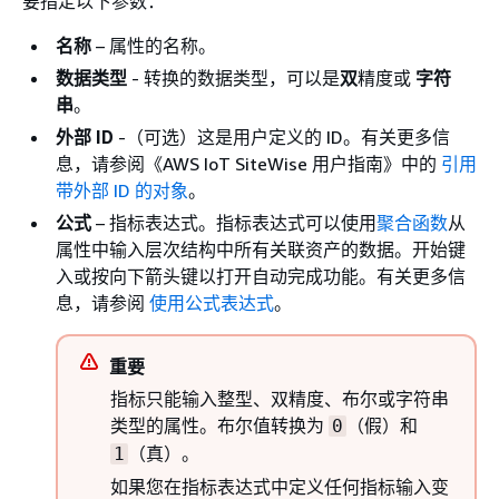
要指定以下参数：
名称
– 属性的名称。
数据类型
- 转换的数据类型，可以是
双
精度或
字符
串
。
外部 ID
-（可选）这是用户定义的 ID。有关更多信
息，请参阅《AWS IoT SiteWise 用户指南》
中的
引用
带外部 ID 的对象
。
公式
– 指标表达式。指标表达式可以使用
聚合函数
从
属性中输入层次结构中所有关联资产的数据。开始键
入或按向下箭头键以打开自动完成功能。有关更多信
息，请参阅
使用公式表达式
。
重要
指标只能输入整型、双精度、布尔或字符串
类型的属性。布尔值转换为
（假）和
0
（真）。
1
如果您在指标表达式中定义任何指标输入变