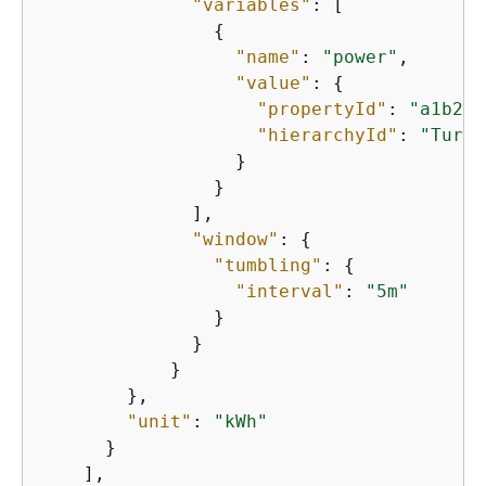
"variables"
: [

{
"name"
: 
"power"
,

"value"
: 
{
"propertyId"
: 
"a1b2c3
"hierarchyId"
: 
"Turbi
                  }

                }

              ],

"window"
: 
{
"tumbling"
: 
{
"interval"
: 
"5m"
                }

              }

            }

        },

"unit"
: 
"kWh"
      }

    ],
