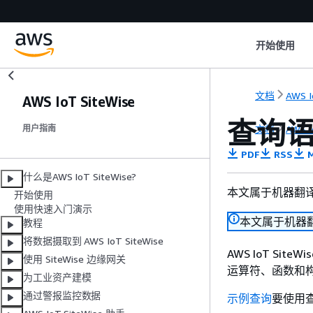
开始使用
文档
AWS I
AWS IoT SiteWise
查询语言
文档
AWS I
用户指南
PDF
RSS
M
什么是AWS IoT SiteWise?
本文属于机器翻
开始使用
使用快速入门演示
本文属于机器
教程
将数据摄取到 AWS IoT SiteWise
AWS IoT S
使用 SiteWise 边缘网关
运算符、函数和
为工业资产建模
通过警报监控数据
示例查询
要使用查