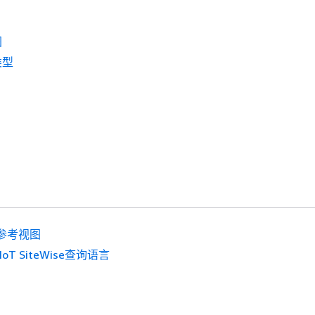
图
类型
参考视图
 IoT SiteWise查询语言