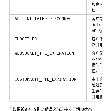
故意断开
接。
客户端使
API_INITIATED_DISCONNECT
DeleteC
API 断开
客户端由
THROTTLED
断开连接
客户端断
WEBSOCKET_TTL_EXPIRATION
WebSocke
接时间超
值。
由于客户
CUSTOMAUTH_TTL_EXPIRATION
超过其自
生存时间
开连接。
1
如果设备在收到此错误之前连接处于活动状态。