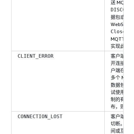
送 MQTT
DISCONN
据包或在
WebSock
Close f
MQTT 
实现此目
客户端出
CLIENT_ERROR
开连接。
户端在同
多个 MQT
数据包，
试使用超
制的有效
布，则将
客户端-服
CONNECTION_LOST
切断。在
间或互联