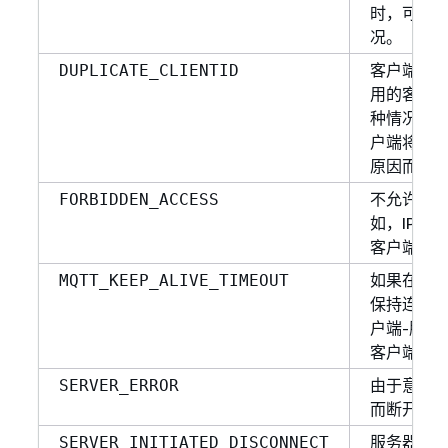
时，可能
况。
客户端使
DUPLICATE_CLIENTID
用的客户端
种情况下
户端将因
原因而断
不允许连
FORBIDDEN_ACCESS
如，IP 
客户端将
如果在 1.
MQTT_KEEP_ALIVE_TIMEOUT
保持连接
户端-服务
客户端将
由于意外
SERVER_ERROR
而断开连
服务器出
SERVER_INITIATED_DISCONNECT