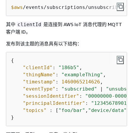
$aws
/events/subscriptions/unsubscribed/
cl
其中
是连接到 AWS IoT 消息代理的 MQTT
clientId
客户端 ID。
发布到该主题的消息具有以下结构：
{
"clientId"
: 
"186b5"
,

"thingName"
: 
"exampleThing"
,

"timestamp"
: 
1460065214626
,

"eventType"
: 
"subscribed"
 | 
"unsubscr
"sessionIdentifier"
: 
"00000000-0000-0
"principalIdentifier"
: 
"1234567890123
"topics"
 : [
"foo/bar"
,
"device/data"
,
"
}