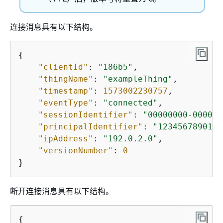
连接消息具有以下结构。
{
"clientId"
: 
"186b5"
,

"thingName"
: 
"exampleThing"
,

"timestamp"
: 
1573002230757
,

"eventType"
: 
"connected"
,

"sessionIdentifier"
: 
"00000000-0000-0
"principalIdentifier"
: 
"1234567890123
"ipAddress"
: 
"192.0.2.0"
,

"versionNumber"
: 
0
}
断开连接消息具有以下结构。
{