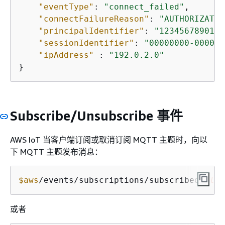
"eventType"
: 
"connect_failed"
,

"connectFailureReason"
: 
"AUTHORIZATIO
"principalIdentifier"
: 
"1234567890123
"sessionIdentifier"
: 
"00000000-0000-0
"ipAddress"
 : 
"192.0.2.0"
}
Subscribe/Unsubscribe 事件
AWS IoT 当客户端订阅或取消订阅 MQTT 主题时，向以
下 MQTT 主题发布消息：
$aws
/events/subscriptions/subscribed/
clie
或者