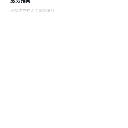
服务指南
选择生成式人工智能服务
AWS 服务指南
GitHub 上的 AWS CLI 教程
开发人员工具
AWS 代码示例库
AWS CLI
AWS 构建者中心
AWS 开发人员工具博客
有用的链接
下载 AWS 文档 MCP 服务器
登录 AWS 管理控制台
AWS re:Post
隐私
网站条款
Cookie 首选项
© 2026,
Amazon Web Services, Inc. 或其附属公司。保留所有
中文 (简体)
权利。