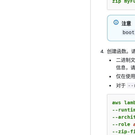
zip myF
注意
boot
创建函数。
二进制
信息，
仅在使用
对于
--
aws lam
--runti
--archi
--role 
--zip-f