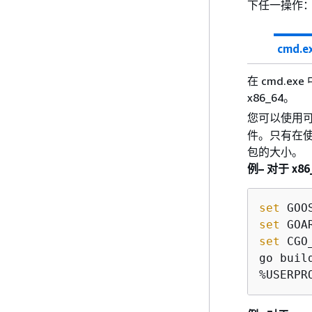
下任一操作
cmd.e
在 cmd.ex
x86_64。
您可以使用
件。只有在使用
包的大小。
例– 对于 x86
set
set
set
 CGO
go buil
%USERPR