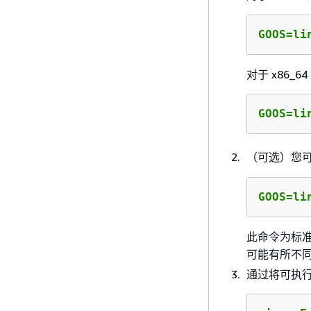
GOOS=li
对于 x86_6
GOOS=li
（可选）您可能
GOOS=li
此命令为标准 C
可能有所不
通过将可执行