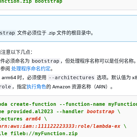
unction.zip bootstrap
文件必须位于 .zip 文件的根目录中。
strap
请注意以下几点：
文件必须命名为
，但处理程序名称可以是任何名称
bootstrap
请参阅
处理程序命名约定
。
 arm64 时，必须使用
选项。默认值为 x8
--architectures
，指定
执行角色
的 Amazon 资源名称（ARN）。
role
bda create-function --function-name myFunction
me provided.al2023 --handler 
bootstrap
 \

tectures 
arm64
 \

arn:
aws:
iam::
111122223333
:role/lambda-ex
 \

ile fileb://myFunction.zip