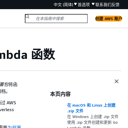
中文 (简体)
首选项
联系我们
反馈
创建 AWS 账户
mbda 函数
署包
将函
归档。
本页内容
过 AWS
在 macOS 和 Linux 上创建
erless
.zip 文件
在 Windows 上创建 .zip 文件
使用 .zip 文件创建和更新 Go
能需要
为部署
Lambda 函数