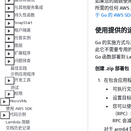
如果您的函数使用
与其他服务集成
所需的任何 AWS
于 Go 的 AWS S
持久性函数
SnapStart
使用提供的
租户隔离
托管实例
Go 的实施方式
图层
此它不需要专用
扩展程序
Go 函数部署到 L
问题排查
创建 .zip 部署包
最佳实践
示例应用程序
在包含应用
开发工具
测试
可执行
权限
设置目
MicroVMs
您可以
使用 AWS SDK
（RPC
代码示例
RPC 
Lambda 限额
文档历史记录
对于 arm64