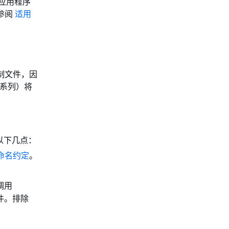
及应用程序
请参阅
适用
制文件，因
系列）将
以下几点：
命名约定
。
调用
组件。排除