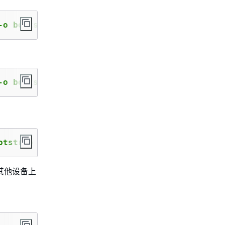
-o bootstrap main.go
-o bootstrap main.go
otstrap -tags lambda.norpc main.go
和其他设备上