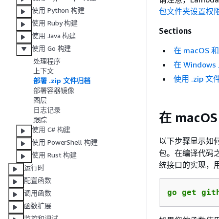
使用 Python 构建
包文件夹设置权
使用 Ruby 构建
Sections
使用 Java 构建
使用 Go 构建
在 macOS 和
处理程序
在 Windows
上下文
使用 .zip 
部署 .zip 文件归档
部署容器镜像
图层
日志记录
在 macOS
跟踪
使用 C# 构建
以下步骤显示如
使用 PowerShell 构建
包。在编译代码之前
使用 Rust 构建
统接口的实现，用
运行时
配置函数
go get git
调用函数
函数扩展
监控和调试