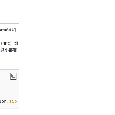
m64 和
RPC）组
 会减小部署
ion.
zip
 bootstrap