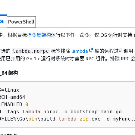
：
xe
PowerShell
e 中，根据目标
指令集架构
运行以下任一命令。仅 OS 运行时支持 ar
可选的
标签排除
lambda
库的远程过程调用（
lambda.norpc
已弃用的 Go 1.x 运行时系统时才需要 RPC 组件。排除 RPC
_64 架构
_ENABLED=
0
d -tags 
lambda
.norpc -o bootstrap main.go

OFILE%\Go\
bin
\build-
lambda
-
zip
.exe -o myFunct