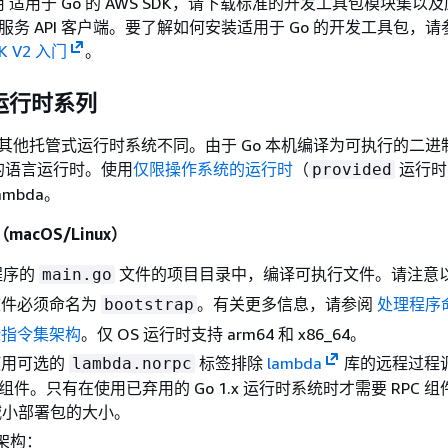
 适用于 Go 的 AWS SDK，请下载标准的开发工具包模块集以
 服务 API 客户端。要了解如何安装适用于 Go 的开发工具包，
DK V2 入门
。
运行时系列
与其他托管式运行时系统不同。由于 Go 本机编译为可执行的二进
的语言运行时。使用
仅限操作系统的运行时
（
运行时
provided
ambda。
（macOS/Linux）
程序的
文件的项目目录中，编译可执行文件。请注意
main.go
文件必须命名为
。有关更多信息，请参阅
处理程序
bootstrap
标
指令集架构
。仅 OS 运行时支持 arm64 和 x86_64。
使用可选的
标签排除
lambda
库的远程过程
lambda.norpc
）组件。只有在使用已弃用的 Go 1.x 运行时系统时才需要 RPC 
会减小部署包的大小。
 架构：