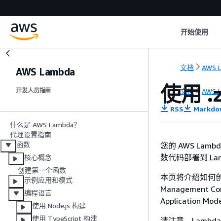
开始使用
文档
AWS 
AWS Lambda
使用 .
文档
AWS 
开发人员指南
RSS
Markdo
什么是 AWS Lambda？
代理设置指南
函数
您的 AWS L
数代码部署到 La
核心概念
创建第一个函数
本页将介绍如何创建 
示例应用和模式
Management Co
编程语言
Application
使用 Node.js 构建
使用 TypeScript 构建
请注意，Lambd