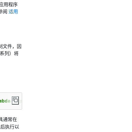
及应用程序
请参阅
适用
制文件，因
系列）将
mbda-zip@latest
工具通常在
然后执行以