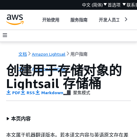
中文 (简体)
首选项
联系
开始使用
服务指南
开发人员工具
文档
Amazon Lightsail
用户指南
创建用于存储对象的
文档
Amazon Lightsail
用户指南
Lightsail 存储桶
PDF
RSS
Markdown
聚焦模式
本页内容
本文属于机器翻译版本。若本译文内容与英语原文存在差