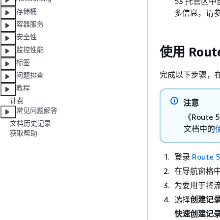
53 托管区中
存储桶
多信息，请
容器服务
安全性
使用 Rout
监控性能
标签
完成以下步骤，在 R
问题排查
教程
计费
注意
常见问题解答
《Rout
文档历史记录
文档中的
获取帮助
登录
Route
在导航窗格
为要用于将
选择
创建记
快速创建记