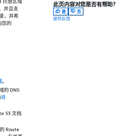
53 托管区域
此页内容对您是否有帮助？
S，并且支
是
否
记录，并希
提供反馈
向您的
域
。
的 DNS
的
将
 53 文档
 Route