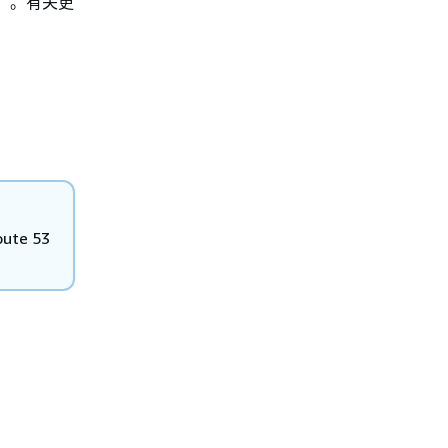
址）。有关更
。
e 53