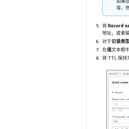
如果
导，
将
Record 
地址，或者
对于
记录类
在
值
文本框中输
将 TTL 保