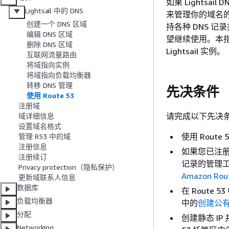
如果 Lightsa
Lightsail 中的 DNS
来管理你的域名的 D
创建一个 DNS 区域
持各种 DNS 记
编辑 DNS 区域
望继续使用。本指南
删除 DNS 区域
Lightsail 实例。
互联网流量路由
将域指向实例
将域指向负载均衡器
转移 DNS 管理
先决条件
使用 Route 53
注册域
请完成以下先决
域详细信息
设置域名格式
使用 Rout
管理 R53 中的域
注册信息
如果您已注册
注册续订
记录的管理工作
Privacy protection（隐私保护）
Amazon R
更新域联系人信息
数据库
在 Route
负载均衡器
中的
创建公
分配
创建静态 IP
Networking