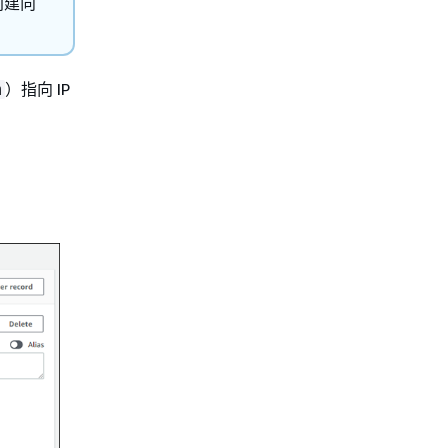
创建向
）指向 IP
m