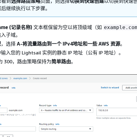
您看到
选择路由策略
页面，则选择
切换到快速创建
以切换到快速
然后继续执行以下步骤。
name (记录名称)
文本框保留为空以将顶级域（如
example.co
输入子域。
型
，选择
A-将流量路由到一个 IPv4地址和一些 AWS 资源
。
入您的 Lightsail 实例的静态 IP 地址（公有 IP 地址）。
持为 300，路由策略保持为
简单路由
。