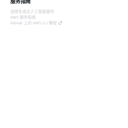
服务指南
选择生成式人工智能服务
AWS 服务指南
GitHub 上的 AWS CLI 教程
开发人员工具
AWS 代码示例库
AWS CLI
AWS 构建者中心
AWS 开发人员工具博客
有用的链接
下载 AWS 文档 MCP 服务器
登录 AWS 管理控制台
AWS re:Post
隐私
网站条款
Cookie 首选项
© 2026,
Amazon Web Services, Inc. 或其附属公司。保留所有
中文 (简体)
权利。