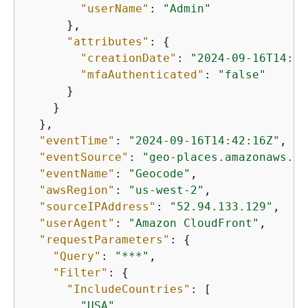
"userName"
: 
"Admin"
      },

"attributes"
: 
{
"creationDate"
: 
"2024-09-16T14:41
"mfaAuthenticated"
: 
"false"
      }

    }

  },

"eventTime"
: 
"2024-09-16T14:42:16Z"
,

"eventSource"
: 
"geo-places.amazonaws.co
"eventName"
: 
"Geocode"
,

"awsRegion"
: 
"us-west-2"
,

"sourceIPAddress"
: 
"52.94.133.129"
,

"userAgent"
: 
"Amazon CloudFront"
,

"requestParameters"
: 
{
"Query"
: 
"***"
,

"Filter"
: 
{
"IncludeCountries"
: [

"USA"