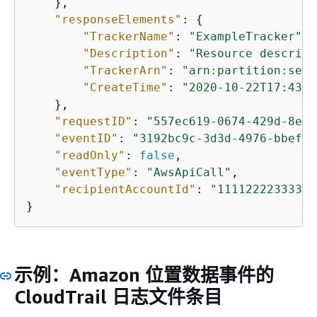
    },

"responseElements"
: 
{
"TrackerName"
: 
"ExampleTracker"
,

"Description"
: 
"Resource descript
"TrackerArn"
: 
"arn:partition:serv
"CreateTime"
: 
"2020-10-22T17:43:3
    },

"requestID"
: 
"557ec619-0674-429d-8e2c
"eventID"
: 
"3192bc9c-3d3d-4976-bbef-a
"readOnly"
: 
false
,

"eventType"
: 
"AwsApiCall"
,

"recipientAccountId"
: 
"111122223333"
}
示例：Amazon 位置数据事件的
CloudTrail 日志文件条目