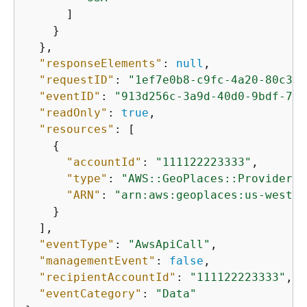
      ]

    }

  },

"responseElements"
: 
null
,

"requestID"
: 
"1ef7e0b8-c9fc-4a20-80c3-b
"eventID"
: 
"913d256c-3a9d-40d0-9bdf-705
"readOnly"
: 
true
,

"resources"
: [

{
"accountId"
: 
"111122223333"
,

"type"
: 
"AWS::GeoPlaces::Provider"
,

"ARN"
: 
"arn:aws:geoplaces:us-west-2
    }

  ],

"eventType"
: 
"AwsApiCall"
,

"managementEvent"
: 
false
,

"recipientAccountId"
: 
"111122223333"
,

"eventCategory"
: 
"Data"