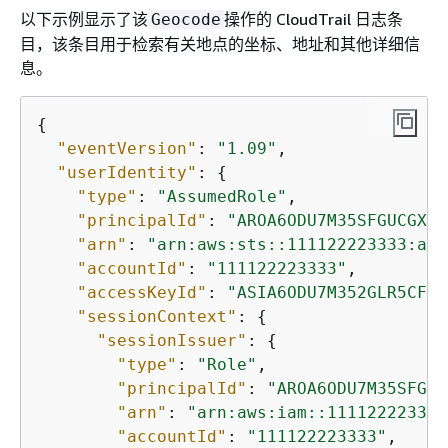
以下示例显示了该
操作的 CloudTrail 日志条
Geocode
目，该条目用于检索有关地点的坐标、地址和其他详细信
息。
{
"eventVersion"
: 
"1.09"
,

"userIdentity"
: 
{
"type"
: 
"AssumedRole"
,

"principalId"
: 
"AROA6ODU7M35SFGUCGXHM
"arn"
: 
"arn:aws:sts::111122223333:ass
"accountId"
: 
"111122223333"
,

"accessKeyId"
: 
"ASIA6ODU7M352GLR5CFMS
"sessionContext"
: 
{
"sessionIssuer"
: 
{
"type"
: 
"Role"
,

"principalId"
: 
"AROA6ODU7M35SFGUC
"arn"
: 
"arn:aws:iam::111122223333
"accountId"
: 
"111122223333"
,
