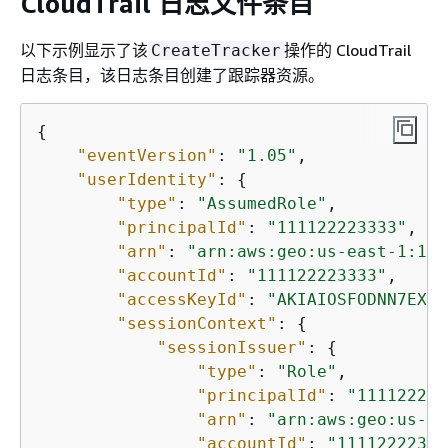
CloudTrail 日志文件条目
以下示例显示了该
操作的 CloudTrail
CreateTracker
日志条目，该日志条目创建了跟踪器资源。
{
"eventVersion"
: 
"1.05"
,

"userIdentity"
: 
{
"type"
: 
"AssumedRole"
,

"principalId"
: 
"111122223333"
,

"arn"
: 
"arn:aws:geo:us-east-1:111
"accountId"
: 
"111122223333"
,

"accessKeyId"
: 
"AKIAIOSFODNN7EXAM
"sessionContext"
: 
{
"sessionIssuer"
: 
{
"type"
: 
"Role"
,

"principalId"
: 
"111122223
"arn"
: 
"arn:aws:geo:us-ea
"accountId"
: 
"11112222333