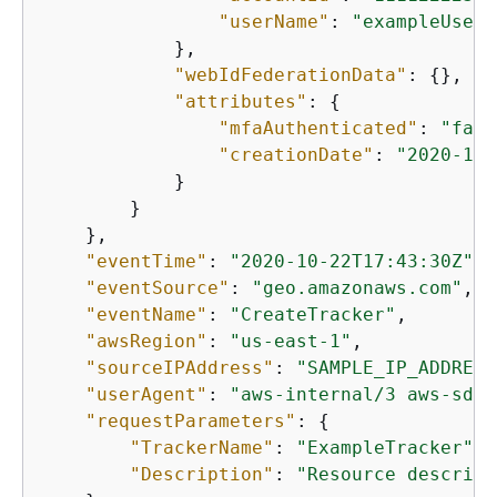
"userName"
: 
"exampleUser"
            },

"webIdFederationData"
: 
{
},

"attributes"
: 
{
"mfaAuthenticated"
: 
"fals
"creationDate"
: 
"2020-10-
            }

        }

    },

"eventTime"
: 
"2020-10-22T17:43:30Z"
,

"eventSource"
: 
"geo.amazonaws.com"
,

"eventName"
: 
"CreateTracker"
,

"awsRegion"
: 
"us-east-1"
,

"sourceIPAddress"
: 
"SAMPLE_IP_ADDRESS
"userAgent"
: 
"aws-internal/3 aws-sdk-
"requestParameters"
: 
{
"TrackerName"
: 
"ExampleTracker"
,

"Description"
: 
"Resource descript