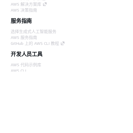
AWS 解决方案库
AWS 决策指南
服务指南
选择生成式人工智能服务
AWS 服务指南
GitHub 上的 AWS CLI 教程
开发人员工具
AWS 代码示例库
AWS CLI
AWS 构建者中心
AWS 开发人员工具博客
有用的链接
下载 AWS 文档 MCP 服务器
登录 AWS 管理控制台
AWS re:Post
隐私
网站条款
Cookie 首选项
© 2026,