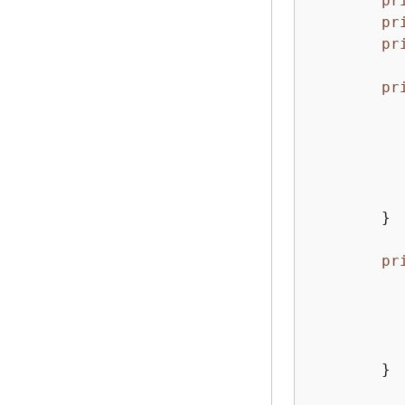
pr
pr
pr
pr
		inputProperties.setProperty(ConsumerConfigConst
	}

pr
		Map<String, Properties> applicationProperties = KinesisAnalyticsR
	}
