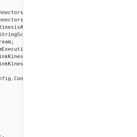
nkKinesisProducer;

fig.ConsumerConfigConstants;
