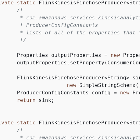
ivate
static
 FlinkKinesisFirehoseProducer<Str
/*

link.connectors.config.

Constants

nk can be configured with.

		 */
		Properties outputProperties = 
new
 Prope
ants.AWS_REGION, region);

		FlinkKinesisFirehoseProducer<String> si
new
 SimpleStringSchema(
		ProducerConfigConstants config = 
new
 Pr
return
 sink;

ivate
static
 FlinkKinesisFirehoseProducer<Str
/*

link.connectors.config.
