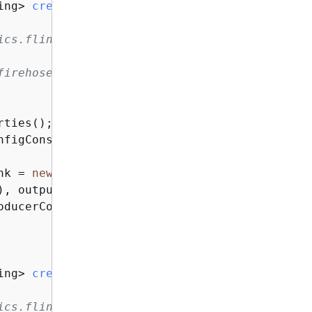
ing> 
createFirehoseSinkFromStaticConfig
()
{
rties();

nk = 
new
 FlinkKinesisFirehoseProducer<>(outpu
), outputProperties);

oducerConfigConstants();

ing> 
createFirehoseSinkFromApplicationPropert