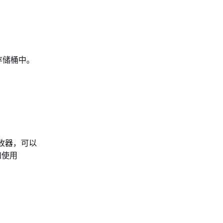
 存储桶中。
 接收器，可以
和使用