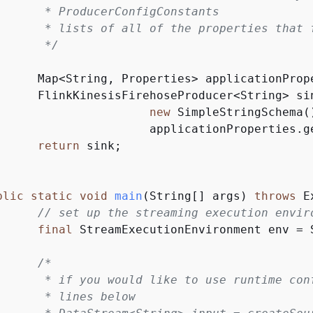
Constants

nk can be configured with.

		 */
untime.getApplicationProperties();

		FlinkKinesisFirehoseProducer<String> si
new
 SimpleStringSchema()
				applicationProperties.g
return
 sink;

blic
static
void
main
(String[] args)
throws
 E
// set up the streaming execution envir
final
 StreamExecutionEnvironment env = 
/*

 properties, uncomment the

below
