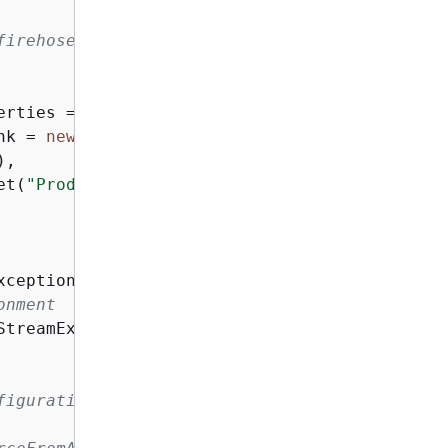
nk = 
new
 FlinkKinesisFirehoseProducer<>(outpu
,

et(
"ProducerConfigProperties"
));

xception 
{
onment
StreamExecutionEnvironment.getExecutionEnviron