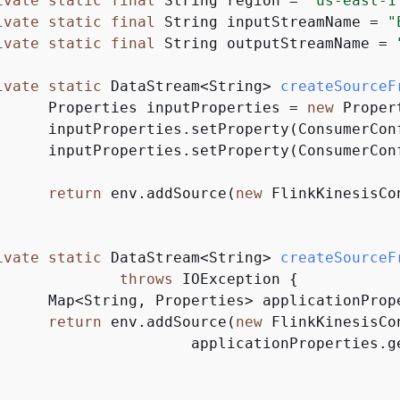
ivate
static
final
 String region = 
"us-east-1
ivate
static
final
 String inputStreamName = 
"
ivate
static
final
 String outputStreamName = 
ivate
static
 DataStream<String> 
createSourceF
		Properties inputProperties = 
new
 Proper
ants.AWS_REGION, region);

		inputProperties.setProperty(ConsumerCo
return
 env.addSource(
new
 FlinkKinesisCo
ivate
static
 DataStream<String> 
createSourceF
throws
 IOException 
{
untime.getApplicationProperties();

return
 env.addSource(
new
 FlinkKinesisCo
				applicationProperties.g