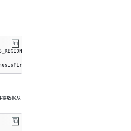
_REGION, region);

nesisFirehoseProducer<>(outputStreamName, 
new
并将数据从