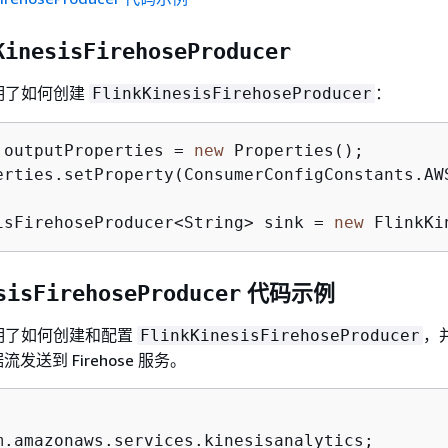
KinesisFirehoseProducer
明了如何创建
：
FlinkKinesisFirehoseProducer
 outputProperties = 
new
 Properties();

erties.setProperty(ConsumerConfigConstants.AWS
isFirehoseProducer<String> sink = 
new
 FlinkKi
代码示例
sisFirehoseProducer
明了如何创建和配置
，
FlinkKinesisFirehoseProducer
 数据流发送到 Firehose 服务。
m.amazonaws.services.kinesisanalytics;
