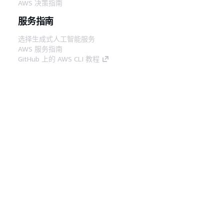
AWS 决策指南
服务指南
选择生成式人工智能服务
AWS 服务指南
GitHub 上的 AWS CLI 教程
开发人员工具
AWS 代码示例库
AWS CLI
AWS 构建者中心
AWS 开发人员工具博客
有用的链接
下载 AWS 文档 MCP 服务器
登录 AWS 管理控制台
AWS re:Post
隐私
网站条款
Cookie 首选项
© 2026,
Amazon Web Services, Inc. 或其附属公司。保留所有