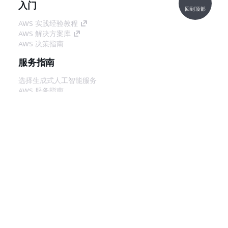
入门
回到顶部
AWS 实践经验教程
AWS 解决方案库
AWS 决策指南
服务指南
选择生成式人工智能服务
AWS 服务指南
GitHub 上的 AWS CLI 教程
开发人员工具
AWS 代码示例库
AWS CLI
AWS 构建者中心
AWS 开发人员工具博客
有用的链接
下载 AWS 文档 MCP 服务器
登录 AWS 管理控制台
AWS re:Post