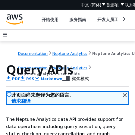
中文 (简体)
首选项
联系
开始使用
服务指南
开发人员工具
Documentation
Neptune Analytics
Query APIs
Documentation
Neptune Analytics
Neptune Analytics User Guide
PDF
RSS
Markdown
聚焦模式
此页面尚未翻译为您的语言。
请求翻译
The Neptune Analytics data API provides support for
data operations including query execution, query
status checking, query cancellation, and graph