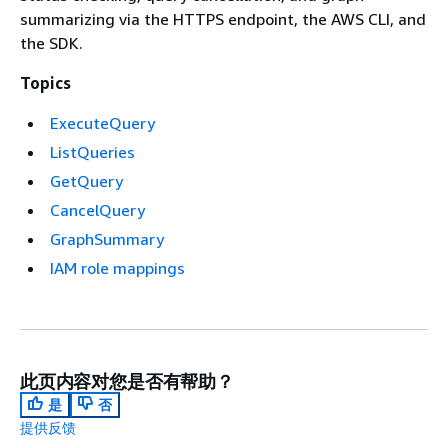
summarizing via the HTTPS endpoint, the AWS CLI, and
the SDK.
Topics
ExecuteQuery
ListQueries
GetQuery
CancelQuery
GraphSummary
IAM role mappings
此页内容对您是否有帮助？
是
否
提供反馈