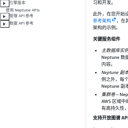
习和开发。
引擎版本
使用 Neptune APIs
此外，在您开始设
管理 API 参考
参考架构
，在
数据 API 参考
架构的示例。
关键服务组件
主数据库实
Neptun
内容。
Neptune 副
例之外，每个 
Neptun
集群卷
– N
AWS 区域
有高持久性
支持开放图谱 AP