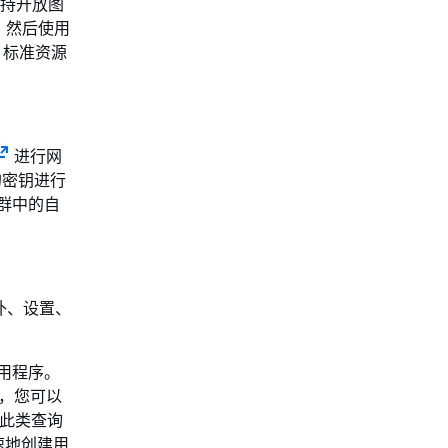
) 支持开放图
型，然后使用
 标准资源
进行网
密钥进行
集群中的自
修补、设置、
应用程序。
e，您可以
询，此类查询
速地创建用