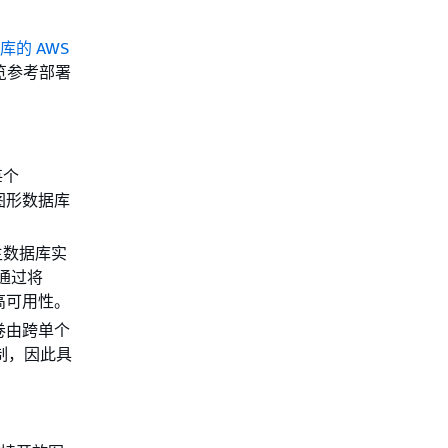
库的 AWS
览参考部署
每个
图形数据库
主数据库实
，通过将
高可用性。
卷由跨单个
制，因此具