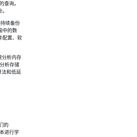
集的查询。
全。
 的持续备份
输中的数
件配置、软
速分析内存
速分析存储
算法和低延
：
们的
记本进行学