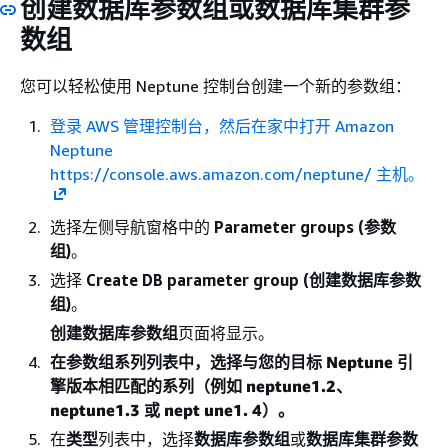
创建数据库参数组或数据库集群参
数组
您可以轻松使用 Neptune 控制台创建一个新的参数组：
登录 AWS 管理控制台，然后在家中打开 Amazon
Neptune
https://console.aws.amazon.com/neptune/ 主机。
选择左侧导航窗格中的
Parameter groups (参数
组)
。
选择
Create DB parameter group (创建数据库参数
组)
。
创建数据库参数组
页面将显示。
在
参数组系列
列表中，选择与您的目标 Neptune 引
擎版本相匹配的系列（例如 neptune1.2、
neptune1.3 或 nept
une1.
4）。
在
类型
列表中，选择
数据库参数组
或
数据库集群参数