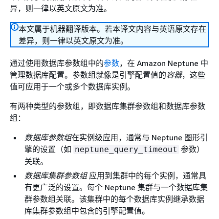
异，则一律以英文原文为准。
本文属于机器翻译版本。若本译文内容与英语原文存在
差异，则一律以英文原文为准。
通过使用数据库参数组中的
参数
，在 Amazon Neptune 中
管理数据库配置。参数组就像是引擎配置值的
容器
，这些
值可应用于一个或多个数据库实例。
有两种类型的参数组，即数据库集群参数组和数据库参数
组：
数据库参数组
在实例级应用，通常与 Neptune 图形引
擎的设置（如
参数）
neptune_query_timeout
关联。
数据库集群参数组
应用到集群中的每个实例，通常具
有更广泛的设置。每个 Neptune 集群与一个数据库集
群参数组关联。该集群中的每个数据库实例继承数据
库集群参数组中包含的引擎配置值。