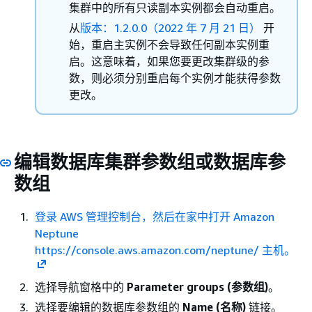
集群中的所有只读副本实例都会自动重启。
从
版本：1.2.0.0（2022 年 7 月 21 日）
开
始，重启主实例不会导致任何副本实例重
启。这意味着，如果您要更改集群级的参
数，则必须分别重启每个实例才能获得参数
更改。
编辑数据库集群参数组或数据库参
数组
登录 AWS 管理控制台，然后在家中打开 Amazon
Neptune
https://console.aws.amazon.com/neptune/ 主机。
选择导航窗格中的
Parameter groups (参数组)
。
选择要编辑的数据库参数组的
Name (名称)
链接。