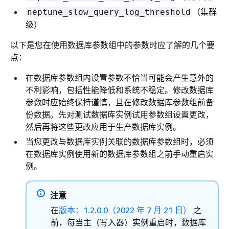
（集群
neptune_slow_query_log_threshold
级）
以下是您在使用数据库参数组中的参数时应了解的几个要
点：
在数据库参数组内设置参数不恰当可能会产生意外的
不利影响，包括性能降低和系统不稳定。修改数据库
参数时应始终保持谨慎，且在修改数据库参数组前备
份数据。先对测试数据库实例试用参数组设置更改，
然后再将这些更改应用于生产数据库实例。
当您更改与数据库实例关联的数据库参数组时，必须
在数据库实例使用新的数据库参数组之前手动重启实
例。
注意
在
版本：1.2.0.0（2022 年 7 月 21 日）
之
前，每当主（写入器）实例重启时，数据库