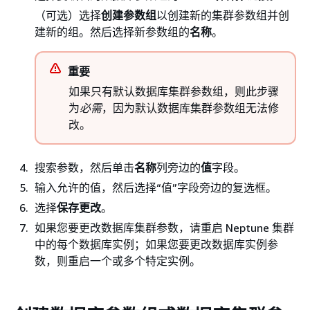
（可选）选择
创建参数组
以创建新的集群参数组并创
建新的组。然后选择新参数组的
名称
。
重要
如果只有默认数据库集群参数组，则此步骤
为
必需
，因为默认数据库集群参数组无法修
改。
搜索参数，然后单击
名称
列旁边的
值
字段。
输入允许的值，然后选择“值”字段旁边的复选框。
选择
保存更改
。
如果您要更改数据库集群参数，请重启 Neptune 集群
中的每个数据库实例；如果您要更改数据库实例参
数，则重启一个或多个特定实例。