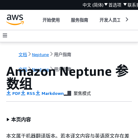
中文 (简体)
首选项
联系
开始使用
服务指南
开发人员工具
文档
Neptune
用户指南
Amazon Neptune 参
文档
Neptune
用户指南
数组
PDF
RSS
Markdown
聚焦模式
本页内容
本文属于机器翻译版本。若本译文内容与英语原文存在差