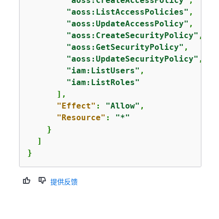
"aoss:CreateAccessPolicy"
,

"aoss:ListAccessPolicies"
,

"aoss:UpdateAccessPolicy"
,

"aoss:CreateSecurityPolicy"
,

"aoss:GetSecurityPolicy"
,

"aoss:UpdateSecurityPolicy"
,

"iam:ListUsers"
,

"iam:ListRoles"
      ],

"Effect"
: 
"Allow"
,

"Resource"
: 
"*"
    }

  ]

}
提供反馈