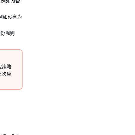
，例如为备
例如没有为
备份规则
定策略
上次应