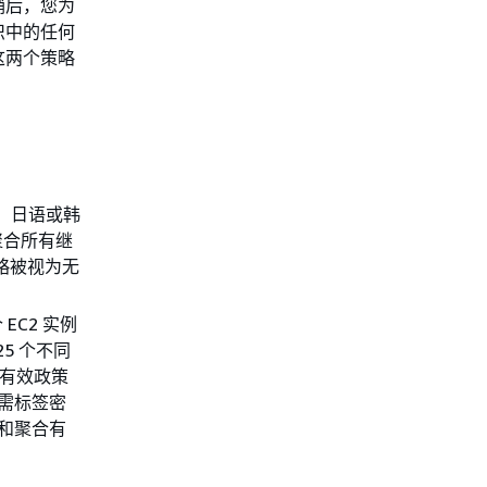
稍后，您为
织中的任何
这两个策略
中文、日语或韩
聚合所有继
策略被视为无
EC2 实例
5 个不同
的有效政策
必需标签密
略和聚合有