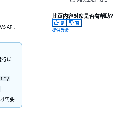
此页内容对您是否有帮助？
是
否
 API、
提供反馈
运行以
licy
s
台时才需要