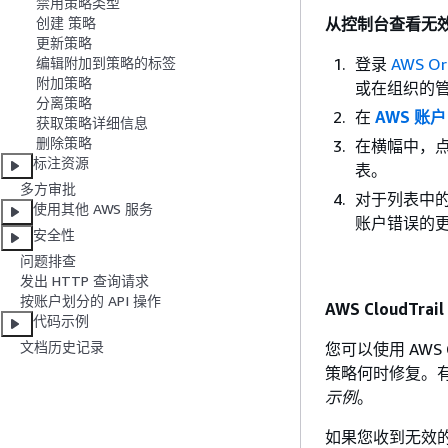
禁用策略类型
从控制台查看无
创建 策略
更新策略
登录
AWS Or
编辑附加到策略的标签
附加策略
或在组织的
分离策略
在
AWS 账户
获取策略详细信息
删除策略
在横幅中，
标注资源
表。
多方审批
对于列表中
使用其他 AWS 服务
账户错误的
安全性
问题排查
发出 HTTP 查询请求
按账户划分的 API 操作
AWS CloudTrail
代码示例
文档历史记录
您可以使用 AWS
策略何时修复。
示例
。
如果您收到无效的有