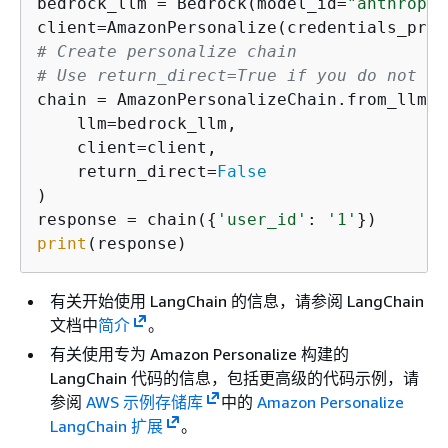
bedrock_llm = Bedrock(model_id=
"anthropic
client=AmazonPersonalize(credentials_prof
# Create personalize chain
# Use return_direct=True if you do not wa
chain = AmazonPersonalizeChain.from_llm(

    llm=bedrock_llm, 

    client=client,

    return_direct=
False
)

response = chain(
{
'user_id'
: 
'1'
print
(response)
有关开始使用 LangChain 的信息，请参阅 LangChain
文档中
简介
。
有关使用专为 Amazon Personalize 构建的
LangChain 代码的信息，包括更高级的代码示例，请
参阅
AWS 示例存储库
中的
Amazon Personalize
LangChain 扩展
。