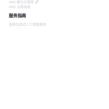
AWS 解决方案库
AWS 决策指南
服务指南
选择生成式人工智能服务
AWS 服务指南
GitHub 上的 AWS CLI 教程
开发人员工具
AWS 代码示例库
AWS CLI
AWS 构建者中心
AWS 开发人员工具博客
有用的链接
下载 AWS 文档 MCP 服务器
登录 AWS 管理控制台
AWS re:Post
隐私
网站条款
Cookie 首选项
© 2026,