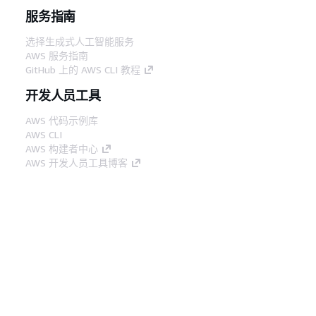
服务指南
选择生成式人工智能服务
AWS 服务指南
GitHub 上的 AWS CLI 教程
开发人员工具
AWS 代码示例库
AWS CLI
AWS 构建者中心
AWS 开发人员工具博客
有用的链接
下载 AWS 文档 MCP 服务器
登录 AWS 管理控制台
AWS re:Post
隐私
网站条款
Cookie 首选项
© 2026,
Amazon Web Services, Inc. 或其附属公司。保留所有