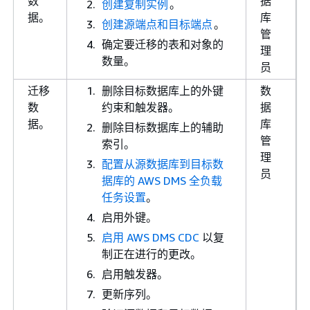
数
据
创建复制实例
。
据。
库
创建源端点和目标端点
。
管
确定要迁移的表和对象的
理
数量。
员
迁移
删除目标数据库上的外键
数
数
约束和触发器。
据
据。
库
删除目标数据库上的辅助
管
索引。
理
配置从源数据库到目标数
员
据库的 AWS DMS 全负载
任务设置
。
启用外键。
启用 AWS DMS CDC
以复
制正在进行的更改。
启用触发器。
更新序列。