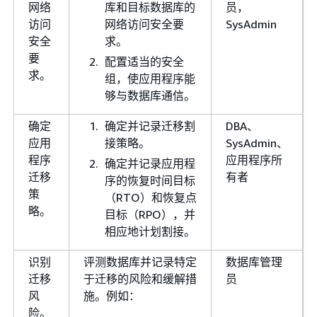
网络
库和目标数据库的
员，
访问
网络访问安全要
SysAdmin
安全
求。
要
配置适当的安全
求。
组，使应用程序能
够与数据库通信。
确定
确定并记录迁移割
DBA、
应用
接策略。
SysAdmin、
程序
应用程序所
确定并记录应用程
迁移
有者
序的恢复时间目标
策
（RTO）和恢复点
略。
目标（RPO），并
相应地计划割接。
识别
评测数据库并记录特定
数据库管理
迁移
于迁移的风险和缓解措
员
风
施。例如：
险。