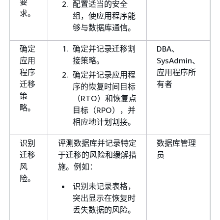
要
配置适当的安全
求。
组，使应用程序能
够与数据库通信。
确定
确定并记录迁移割
DBA、
应用
接策略。
SysAdmin、
程序
应用程序所
确定并记录应用程
迁移
有者
序的恢复时间目标
策
（RTO）和恢复点
略。
目标（RPO），并
相应地计划割接。
识别
评测数据库并记录特定
数据库管理
迁移
于迁移的风险和缓解措
员
风
施。例如：
险。
识别未记录表格，
突出显示在恢复时
丢失数据的风险。