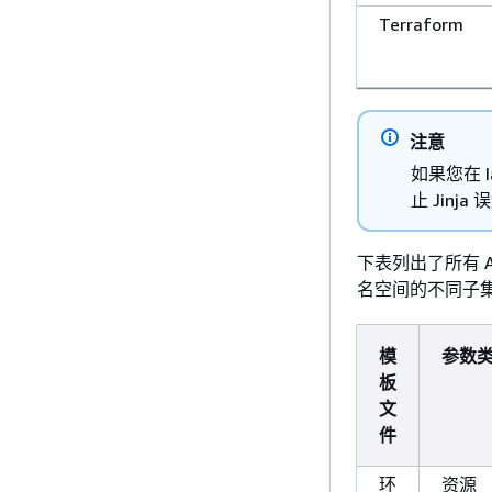
Terraform
注意
如果您在 
止 Jin
下表列出了所有 
名空间的不同子
模
参数
板
文
件
环
资源