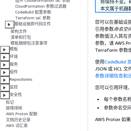
组件 CloudFormation IaC 参数
将保持不变。
CloudFormation 参数过滤器
本文属于机器
CodeBuild 配置参数
Terraform IaC 参数
您可以在基础设施
基础设施即代码文件
引用参数
命名空间
架构文件
参数值注入其在资源配
清单和打包
参数，请 AWS Pr
模板捆绑包注意事项
模板
Terraform
环境
使用
CodeBuil
服务
JSON 或 H
组件
参数详细信息和
Repositories
监控
您可以引用环境、
安全性
每个参数名称
标记
参数命名空
故障排除
AWS Proton 配额
AWS Proto
文档历史记录
AWS 词汇表