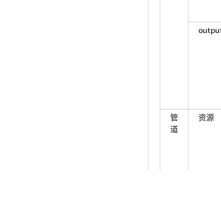
outpu
管
资源
道
outpu