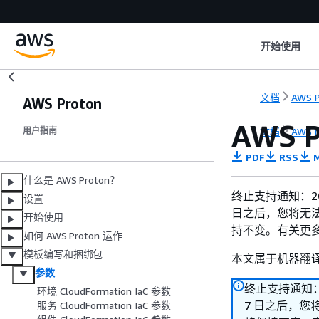
开始使用
文档
AWS P
AWS Proton
AWS 
文档
AWS P
用户指南
PDF
RSS
M
什么是 AWS Proton？
终止支持通知：2026
设置
日之后，您将无法再访
开始使用
持不变。有关更
如何 AWS Proton 运作
模板编写和捆绑包
本文属于机器翻
参数
终止支持通知：20
环境 CloudFormation IaC 参数
7 日之后，您将
服务 CloudFormation IaC 参数