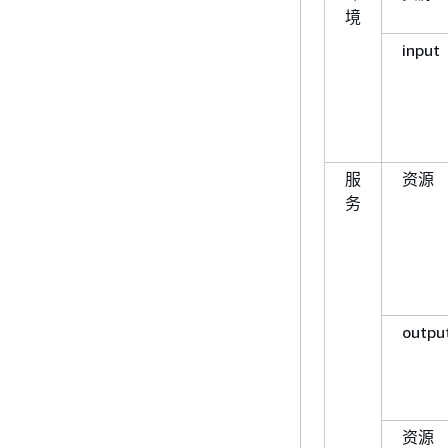
境
input
服
资源
务
outpu
资源