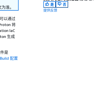
是
否
文为准。
提供反馈
您可以通过
roton 将
on IaC
ton 生成
文件是
Build 配置