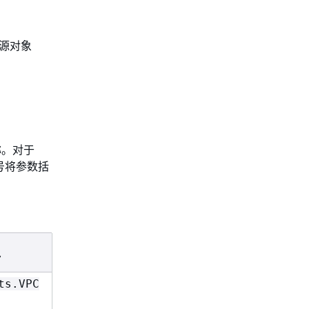
 资源对象
称。对于
号将参数括
入
ts.VPC