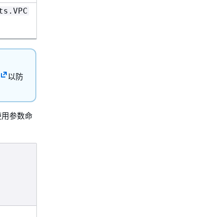
ts.VPC
以防
使用参数命
说明
环境