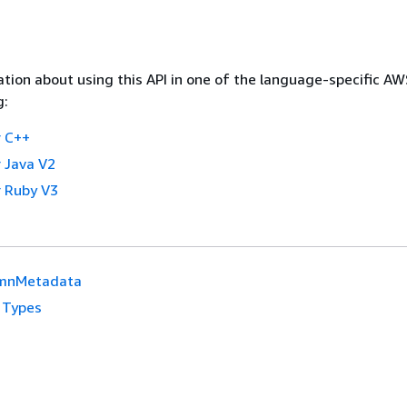
tion about using this API in one of the language-specific A
g:
 C++
 Java V2
 Ruby V3
mnMetadata
 Types