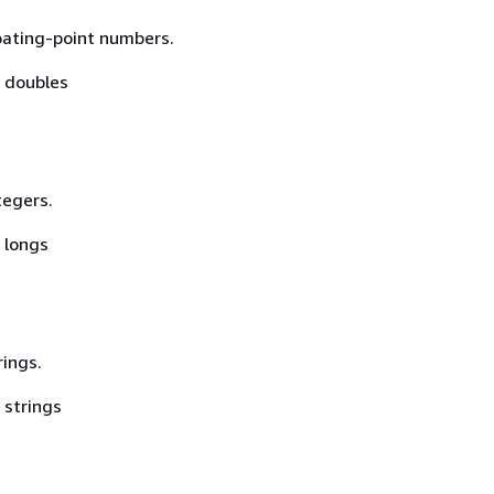
loating-point numbers.
f doubles
tegers.
 longs
rings.
 strings