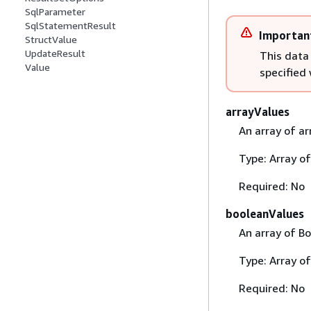
SqlParameter
SqlStatementResult
Importan
StructValue
UpdateResult
This data
Value
specified
arrayValues
An array of ar
Type: Array o
Required: No
booleanValues
An array of Bo
Type: Array o
Required: No