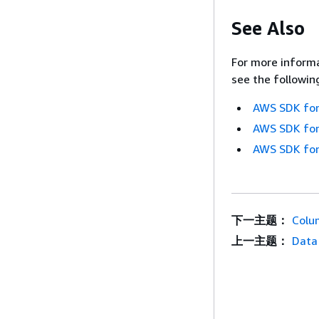
See Also
For more informa
see the followin
AWS SDK for
AWS SDK for
AWS SDK for
下一主题：
Colu
上一主题：
Data