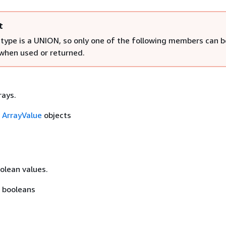
t
 type is a UNION, so only one of the following members can b
 when used or returned.
rays.
f
ArrayValue
objects
olean values.
f booleans