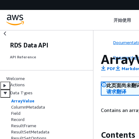
开始使用
Documentati
RDS Data API
Array
Documentati
API Reference
PDF
Markdo
Welcome
Actions
此页面尚未翻
请求翻译
Data Types
ArrayValue
ColumnMetadata
Contains an arra
Field
Record
ResultFrame
ResultSetMetadata
Contents
ResultSetOptions