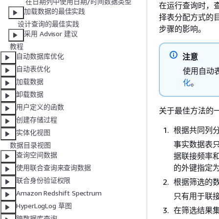
在日期列中使用日期/时间数据类型
在运行查询时，
加载数据的最佳实践
择表分配方式的
设计查询的最佳实践
步骤的影响。
采用 Advisor 建议
教程
注意
自动数据库优化
自动表优化
使用自动
加载数据
化
。
卸载数据
用户定义的函数
关于最佳方法的
创建存储过程
根据共同列
实体化视图
事实数据表
数据目录视图
查询空间数据
据联接频率
的外键指定为 
使用联合查询来查询数据
联合身份验证权限
根据筛选的
Amazon Redshift Spectrum
只有用于联
HyperLogLog 草图
在筛选结果
跨数据库查询