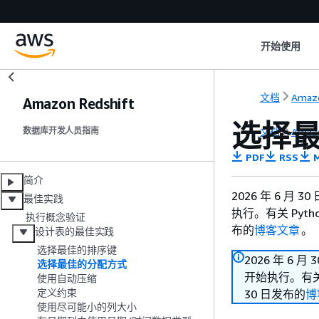
开始使用
文档
Amazo
Amazon Redshift
选择
文档
Amazo
数据库开发人员指南
PDF
RSS
M
简介
2026 年 6 月 
最佳实践
执行。有关 Pyt
执行概念验证
布的
博客文章
。
设计表的最佳实践
选择最佳的排序键
2026 年 6 月
选择最佳的分配方式
开始执行。有关 
使用自动压缩
定义约束
30 日发布的
博
使用尽可能小的列大小