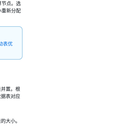
算节点。选
小重新分配
动表优
表并置。根
数据表对应
表的大小。