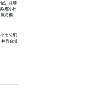
分配，除非
选以缩小日
负载将偏
整个表分配
，并且会增