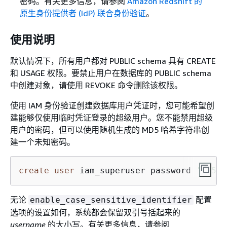
密码。有关更多信息，请参阅
Amazon Redshift 的
原生身份提供者 (IdP) 联合身份验证
。
使用说明
默认情况下，所有用户都对 PUBLIC schema 具有 CREATE
和 USAGE 权限。要禁止用户在数据库的 PUBLIC schema
中创建对象，请使用 REVOKE 命令删除该权限。
使用 IAM 身份验证创建数据库用户凭证时，您可能希望创
建能够仅使用临时凭证登录的超级用户。您不能禁用超级
用户的密码，但可以使用随机生成的 MD5 哈希字符串创
建一个未知密码。
create
user
 iam_superuser password 
'md5A1
无论
配置
enable_case_sensitive_identifier
选项的设置如何，系统都会保留双引号括起来的
username
的大小写。有关更多信息，请参阅