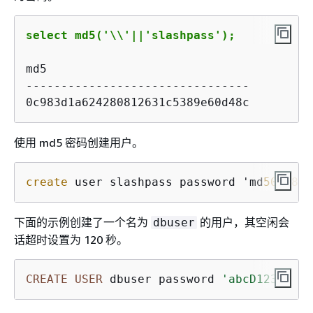
select md5('\\'||'slashpass');
md5

--------------------------------

0c983d1a624280812631c5389e60d48c
使用 md5 密码创建用户。
create
 user slashpass password 'md
50
c
983
d
下面的示例创建了一个名为
的用户，其空闲会
dbuser
话超时设置为 120 秒。
CREATE
USER
 dbuser password 
'abcD1234'
 SE