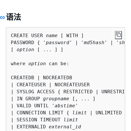
语法
CREATE USER 
name
 [ WITH ]

PASSWORD 
{
 '
password
' | '
md5hash
' | '
sha2
[ 
option
 [ ... ] ]

where 
option
 can be:

CREATEDB | NOCREATEDB

| CREATEUSER | NOCREATEUSER

| SYSLOG ACCESS 
{
 RESTRICTED | UNRESTRICT
| IN GROUP 
groupname
 [, ... ]

| VALID UNTIL '
abstime
'

| CONNECTION LIMIT 
{
limit
 | UNLIMITED }

| SESSION TIMEOUT 
limit
| EXTERNALID 
external_id