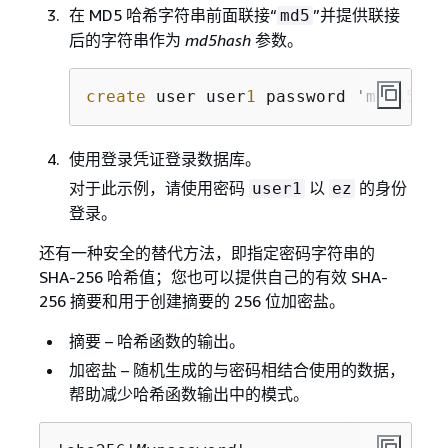
在 MD5 哈希字符串前面联接“
”并提供联接
md5
后的字符串作为
md5hash
参数。
create
 user user
1
 password 'md
5153
c
4
使用登录凭证登录数据库。
对于此示例，请使用密码
以
的身份
user1
ez
登录。
还有一种安全的替代方法，即指定密码字符串的
SHA-256 哈希值；您也可以提供自己的有效 SHA-
256 摘要和用于创建摘要的 256 位加密盐。
摘要 – 哈希函数的输出。
加密盐 – 随机生成的与密码相结合使用的数据，
帮助减少哈希函数输出中的模式。