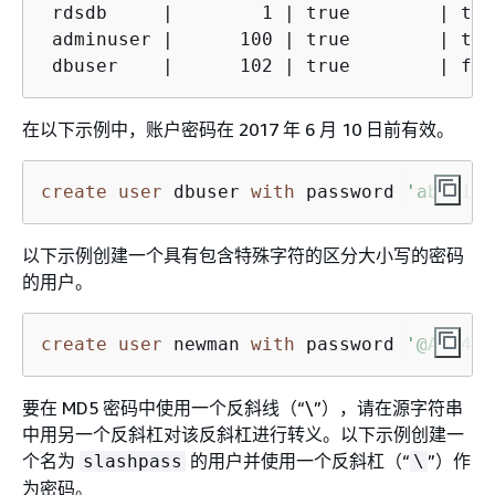
 rdsdb     |        1 | true        | tru
 adminuser |      100 | true        | tru
 dbuser    |      102 | true        | fal
在以下示例中，账户密码在 2017 年 6 月 10 日前有效。
create
user
 dbuser 
with
 password 
'abcD123
以下示例创建一个具有包含特殊字符的区分大小写的密码
的用户。
create
user
 newman 
with
 password 
'@AbC432
要在 MD5 密码中使用一个反斜线（“\”），请在源字符串
中用另一个反斜杠对该反斜杠进行转义。以下示例创建一
个名为
的用户并使用一个反斜杠（“
”）作
slashpass
\
为密码。