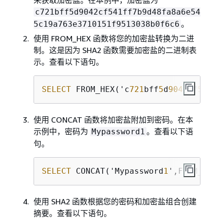
c721bff5d9042cf541ff7b9d48fa8a6e54
。
5c19a763e3710151f9513038b0f6c6
使用 FROM_HEX 函数将您的加密盐转换为二进
制。这是因为 SHA2 函数需要加密盐的二进制表
示。查看以下语句。
SELECT
 FROM_HEX('c
721
bff
5
d
9042
cf
541
f
使用 CONCAT 函数将加密盐附加到密码。在本
示例中，密码为
。查看以下语
Mypassword1
句。
SELECT
 CONCAT('Mypassword
1
',FROM_HEX
使用 SHA2 函数根据您的密码和加密盐组合创建
摘要。查看以下语句。