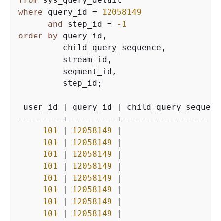
from
where
 query_id 
=
12058149
and
 step_id 
=
-1
order
by
 query_id,

         child_query_sequence,

         stream_id,

         segment_id,

         step_id;

 user_id 
|
 query_id 
|
 child_query_sequenc
---------+----------+--------------------
101
|
12058149
|
101
|
12058149
|
101
|
12058149
|
101
|
12058149
|
101
|
12058149
|
101
|
12058149
|
101
|
12058149
|
101
|
12058149
|