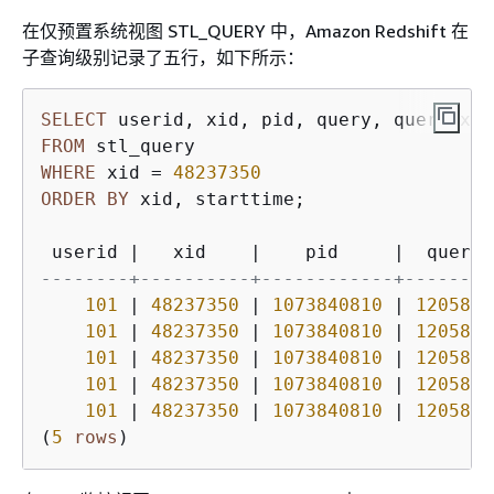
在仅预置系统视图 STL_QUERY 中，Amazon Redshift 在
子查询级别记录了五行，如下所示：
SELECT
 userid, xid, pid, query, querytxt:
FROM
WHERE
 xid 
=
48237350
ORDER
BY
 xid, starttime;

 userid 
|
   xid    
|
    pid     
|
  query 
--------+----------+------------+--------
101
|
48237350
|
1073840810
|
1205815
101
|
48237350
|
1073840810
|
1205815
101
|
48237350
|
1073840810
|
1205815
101
|
48237350
|
1073840810
|
1205816
101
|
48237350
|
1073840810
|
1205817
(
5
rows
)