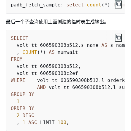
padb_fetch_sample: 
select
count
(
*
) 
from
 v
最后一个子查询使用上面创建的临时表生成输出。
SELECT
  volt_tt_606590308b512.s_name 
AS
 s_name

  , 
COUNT
(
*
) 
AS
FROM
  volt_tt_606590308b512,

WHERE
    volt_tt_606590308b512.l_orderkey
AND
 volt_tt_606590308b512.l_supp
GROUP
BY
1
ORDER
BY
2
DESC
  , 
1
ASC
 LIMIT 
100
;