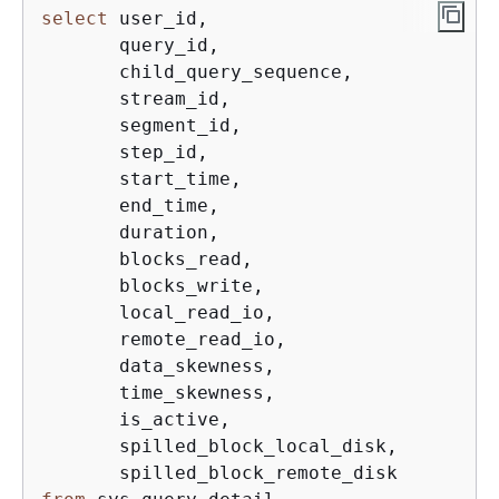
select
 user_id,

       query_id,

       child_query_sequence,

       stream_id,

       segment_id,

       step_id,

       start_time,

       end_time,

       duration,

       blocks_read,

       blocks_write,

       local_read_io,

       remote_read_io,

       data_skewness,

       time_skewness,

       is_active,

       spilled_block_local_disk,
