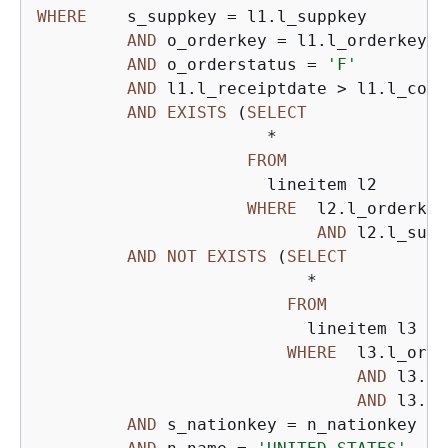
WHERE
    s_suppkey 
=
 l1.l_suppkey

AND
 o_orderkey 
=
 l1.l_orderkey

AND
 o_orderstatus 
=
'F'
AND
 l1.l_receiptdate 
>
 l1.l_comm
AND
EXISTS
 (
SELECT
*
FROM
                       lineitem l2

WHERE
  l2.l_orderkey
AND
 l2.l_supp
AND
NOT
EXISTS
 (
SELECT
*
FROM
                           lineitem l3

WHERE
  l3.l_orde
AND
 l3.l_
AND
 l3.l_
AND
 s_nationkey 
=
 n_nationkey
