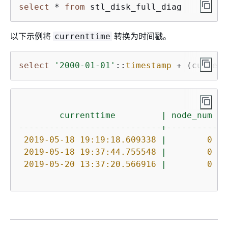
select
 * 
from
 stl_disk_full_diag
以下示例将
转换为时间戳。
currenttime
select
'2000-01-01'
::
timestamp
+
 (current
currenttime
|
node_num
|
----------------------------+----------+-
2019-05-18 19:19:18.609338
|
0
|
2019-05-18 19:37:44.755548
|
0
|
2019-05-20 13:37:20.566916
|
0
|