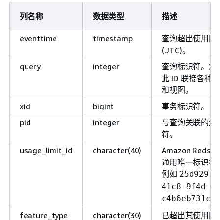
列名称
数据类型
描述
eventtime
timestamp
查询超出使用限
(UTC)。
query
integer
查询标识符。您
此 ID 联接各种
和视图。
xid
bigint
事务标识符。
pid
integer
与查询关联的进
符。
usage_limit_id
character(40)
Amazon Redsh
通用唯一标识符 (
例如
25d9297e
41c8-9f4d-
c4b6eb731c0
feature_type
character(30)
已超出其使用限