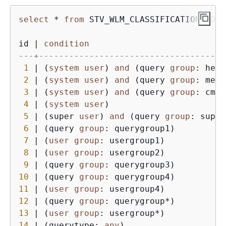
select
*
from
 STV_WLM_CLASSIFICATION_CONFI
id 
|
condition
---+-------------------------------------
1
|
 (
system
user
) 
and
 (query 
group
: heal
2
|
 (
system
user
) 
and
 (query 
group
: metr
3
|
 (
system
user
) 
and
 (query 
group
: cmst
4
|
 (
system
user
)                       
5
|
 (super 
user
) 
and
 (query 
group
: super
6
|
 (query 
group
: querygroup1)          
7
|
 (
user
group
: usergroup1)            
8
|
 (
user
group
: usergroup2)            
9
|
 (query 
group
: querygroup3)          
10
|
 (query 
group
: querygroup4)          
11
|
 (
user
group
: usergroup4)            
12
|
 (query 
group
: querygroup
*
)          
13
|
 (
user
group
: usergroup
*
)            
14
|
 (querytype: 
any
)                    