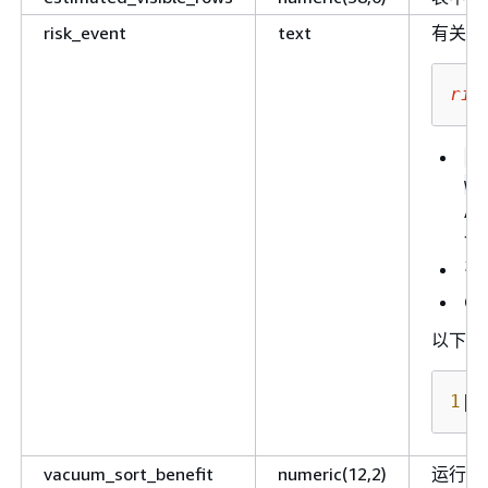
risk_event
text
有关表
ris
r
wi
Am
一
引
C
以下示
1
|
1
vacuum_sort_benefit
numeric(12,2)
运行 