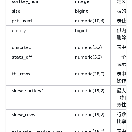
sortkey_num
integer
定义为
size
bigint
表的大
pct_used
numeric(10,4)
表使用
empty
bigint
供内部
删除。
unsorted
numeric(5,2)
表中未
stats_off
numeric(5,2)
一个指
表示过
tbl_rows
numeric(38,0)
表中的
操作的
skew_sortkey1
numeric(19,2)
最大非
（如果
效性。
skew_rows
numeric(19,2)
行数最
比率。
estimated_visible_rows
numeric(38,0)
表中的