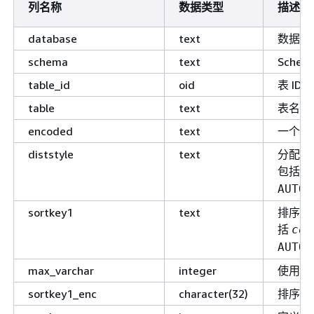
列名称
数据类型
描述
database
text
数据库
schema
text
Sche
table_id
oid
表 ID。
table
text
表名称
encoded
text
一个指
diststyle
text
分配方
包括
E
AUTO(
sortkey1
text
排序键
括
col
AUTO(
max_varchar
integer
使用 
sortkey1_enc
character(32)
排序键