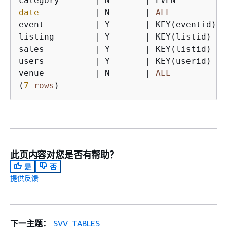
category       
|
 N       
|
 EVEN          
date
|
 N       
|
ALL
event          
|
 Y       
|
 KEY(eventid)  
listing        
|
 Y       
|
 KEY(listid)   
sales          
|
 Y       
|
 KEY(listid)   
users          
|
 Y       
|
 KEY(userid)   
venue          
|
 N       
|
ALL
(
7
rows
)
此页内容对您是否有帮助？
是
否
提供反馈
下一主题：
SVV_TABLES