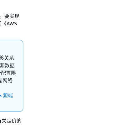
问。要实现
《AWS
松迁移关系
 源数据
一些配置限
到端网络
S 源端
有关定价的