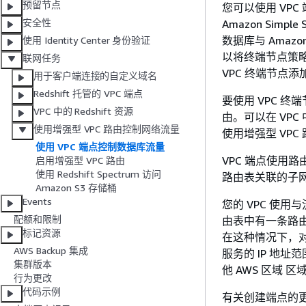
预留节点
您可以使用 VPC 端
安全性
Amazon Simp
数据库与 Amazon
使用 Identity Center 身份验证
以将终端节点策
联网任务
VPC 终端节点添
用于客户端连接的自定义域名
Redshift 托管的 VPC 端点
要使用 VPC 终
VPC 中的 Redshift 资源
由。可以在 VPC
使用增强型 VPC 路由控制网络流量
使用增强型 VPC
使用 VPC 端点控制数据库流量
VPC 端点使用路
启用增强型 VPC 路由
使用 Redshift Spectrum 访问
路由表关联的子
Amazon S3 存储桶
Events
您的 VPC 使
配额和限制
由表中有一条路由用于
标记资源
在这种情况下，对所
AWS Backup 集成
服务的 IP 地址
集群版本
他 AWS 区域 
行为更改
代码示例
有关创建端点的更多信