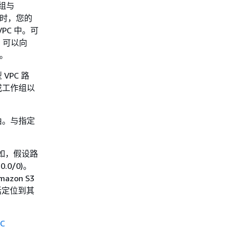
作组与
操作时，您的
VPC 中。可
，可以向
桶。
VPC 路
群或工作组以
路由。与指定
如，假设路
.0/0)。
zon S3
包括定位到其
PC