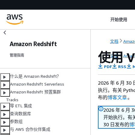
开始使用
文档
Amazo
Amazon Redshift
使用 
文档
Amazo
管理指南
PDF
RSS
M
什么是 Amazon Redshift？
2026 年 6 月 
Amazon Redshift Serverless
执行。有关 Pyt
Amazon Redshift 预置集群
布的
博客文章
。
Tracks
零 ETL 集成
2026 年 6 月
查询数据库
开始执行。有关 
参数组
30 日发布的
博
与 AWS 合作伙伴集成