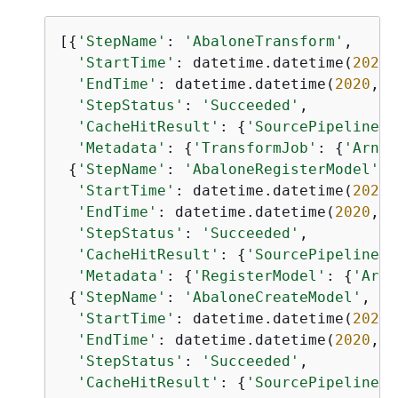
[
{
'StepName'
: 
'AbaloneTransform'
,

'StartTime'
: datetime.datetime(
2020
,
'EndTime'
: datetime.datetime(
2020
, 
1
'StepStatus'
: 
'Succeeded'
,

'CacheHitResult'
: 
{
'SourcePipelineEx
'Metadata'
: 
{
'TransformJob'
: 
{
'Arn'
:
{
'StepName'
: 
'AbaloneRegisterModel'
,

'StartTime'
: datetime.datetime(
2020
,
'EndTime'
: datetime.datetime(
2020
, 
1
'StepStatus'
: 
'Succeeded'
,

'CacheHitResult'
: 
{
'SourcePipelineEx
'Metadata'
: 
{
'RegisterModel'
: 
{
'Arn'
{
'StepName'
: 
'AbaloneCreateModel'
,

'StartTime'
: datetime.datetime(
2020
,
'EndTime'
: datetime.datetime(
2020
, 
1
'StepStatus'
: 
'Succeeded'
,

'CacheHitResult'
: 
{
'SourcePipelineEx