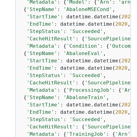
'Metadata'
: 
{
'Model'
: 
{
'Arn'
: 
'arn:a
{
'StepName'
: 
'AbaloneMSECond'
,

'StartTime'
: datetime.datetime(
2020
,
'EndTime'
: datetime.datetime(
2020
, 
1
'StepStatus'
: 
'Succeeded'
,

'CacheHitResult'
: 
{
'SourcePipelineEx
'Metadata'
: 
{
'Condition'
: 
{
'Outcome'
{
'StepName'
: 
'AbaloneEval'
,

'StartTime'
: datetime.datetime(
2020
,
'EndTime'
: datetime.datetime(
2020
, 
1
'StepStatus'
: 
'Succeeded'
,

'CacheHitResult'
: 
{
'SourcePipelineEx
'Metadata'
: 
{
'ProcessingJob'
: 
{
'Arn'
{
'StepName'
: 
'AbaloneTrain'
,

'StartTime'
: datetime.datetime(
2020
,
'EndTime'
: datetime.datetime(
2020
, 
1
'StepStatus'
: 
'Succeeded'
,

'CacheHitResult'
: 
{
'SourcePipelineEx
'Metadata'
: 
{
'TrainingJob'
: 
{
'Arn'
: 