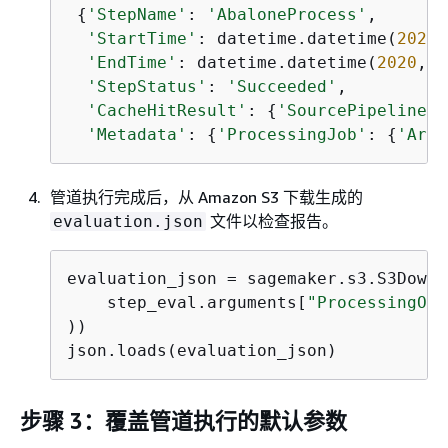
{
'StepName'
: 
'AbaloneProcess'
,

'StartTime'
: datetime.datetime(
2020
,
'EndTime'
: datetime.datetime(
2020
, 
1
'StepStatus'
: 
'Succeeded'
,

'CacheHitResult'
: 
{
'SourcePipelineEx
'Metadata'
: 
{
'ProcessingJob'
: 
{
'Arn'
管道执行完成后，从 Amazon S3 下载生成的
文件以检查报告。
evaluation.json
evaluation_json = sagemaker.s3.S3Downl
    step_eval.arguments[
"ProcessingOut
))

json.loads(evaluation_json)
步骤 3：覆盖管道执行的默认参数