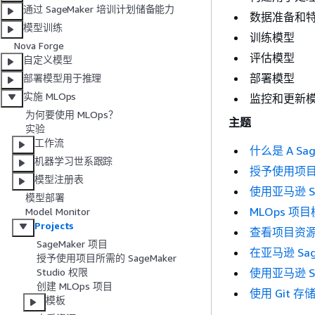
通过 SageMaker 培训计划储备能力
数据准备和
模型训练
训练模型
Nova Forge
评估模型
自定义模型
部署模型
部署模型用于推理
实施 MLOps
监控和更新
为何要使用 MLOps？
主题
实验
工作流
什么是 A Sag
机器学习世系跟踪
授予使用项目所需
模型注册表
使用亚马逊 Sage
模型部署
MLOps 项
Model Monitor
Projects
查看项目资
SageMaker 项目
在亚马逊 SageM
授予使用项目所需的 SageMaker
使用亚马逊 Sage
Studio 权限
创建 MLOps 项目
使用 Git 存储
模板