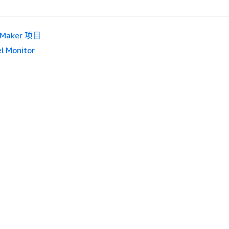
eMaker 项目
l Monitor