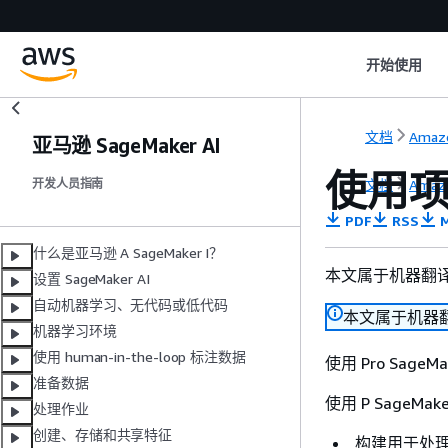
开始使用
文档
Amaz
亚马逊 SageMaker AI
使用项目
文档
Amaz
开发人员指南
PDF
RSS
M
什么是亚马逊 A SageMaker I？
本文属于机器翻
设置 SageMaker AI
自动机器学习、无代码或低代码
本文属于机器
机器学习环境
使用 human-in-the-loop 标注数据
使用 Pro Sage
准备数据
使用 P SageMa
处理作业
创建、存储和共享特征
构建用于处