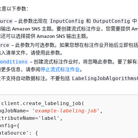
注意以下参数：
– 此参数出现在
和
中
urce
InputConfig
OutputConfig
出 Amazon SNS 主题。要创建流式标注作业，您需要提供 Amaz
可以选择提供 Amazon SNS 输出主题。
– 此参数为可选参数。如果您想在标注作业开始后立即包
rce
输入清单文件，请使用此参数。
– 创建流式标注作业时，将忽略此参数。要了解有
onditions
的更多信息，请参阅
停止流式标注作业
。
业不支持自动数据标注。不要包括
LabelingJobAlgorithms
 client.create_labeling_job(

ngJobName= '
example-labeling-job
',

ttributeName='label',

onfig=
{
ataSource': 
{