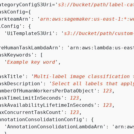
ategoryConfigS3Uri='
s3://bucket/path/label-ca
askConfig=
{
orkteamArn': '
arn:aws:sagemaker:us-east-1:*:w
iConfig': 
{
  'UiTemplateS3Uri': '
s3://bucket/path/custom
reHumanTaskLambdaArn': 'arn:aws:lambda:us-eas
skKeywords': [

  '
Example key word
',

askTitle': '
Multi-label image classification 
askDescription': '
Select all labels that appl
umberOfHumanWorkersPerDataObject': 
123
,

askTimeLimitInSeconds': 
123
,

askAvailabilityLifetimeInSeconds': 
123
,

axConcurrentTaskCount': 
123
,

nnotationConsolidationConfig': 
{
  'AnnotationConsolidationLambdaArn': 'arn:aw
 }
