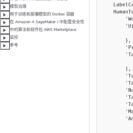
    LabelC
模型治理
    HumanT
用于训练和部署模型的 Docker 容器
        'W
在 Amazon A SageMaker I 中配置安全性
        'U
中的算法和软件包 AWS Marketplace
          
监控
        },

参考
        'P
        'Ta
          
        ],

        'T
        'T
        'N
        'T
        'T
        'M
        'A
          
           