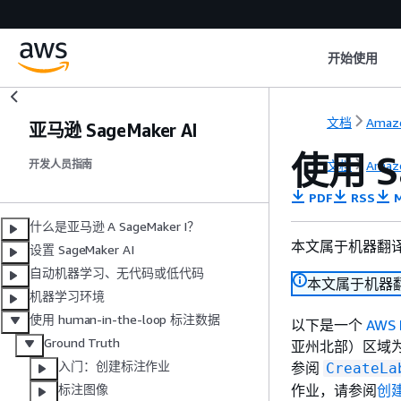
开始使用
文档
Amaz
亚马逊 SageMaker AI
使用 S
文档
Amaz
开发人员指南
PDF
RSS
M
什么是亚马逊 A SageMaker I？
本文属于机器翻
设置 SageMaker AI
自动机器学习、无代码或低代码
本文属于机器
机器学习环境
使用 human-in-the-loop 标注数据
以下是一个
AWS 
Ground Truth
亚州北部）区域
入门：创建标注作业
参阅
CreateLa
作业，请参阅
创建
标注图像