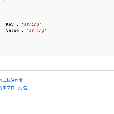
  'Key': '
string'
,

  'Value': '
string
'

流式标注作业
清单文件（可选）