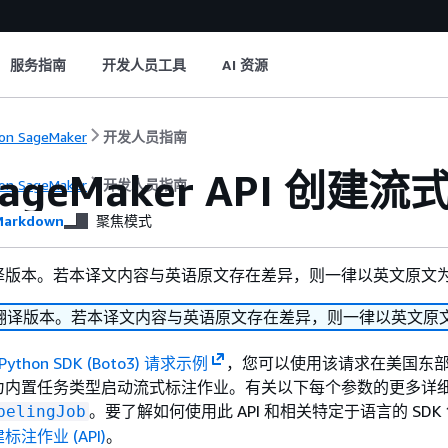
服务指南
开发人员工具
AI 资源
on SageMaker
开发人员指南
ageMaker API 创建流
on SageMaker
开发人员指南
arkdown
聚焦模式
译版本。若本译文内容与英语原文存在差异，则一律以英文原文
翻译版本。若本译文内容与英语原文存在差异，则一律以英文原
Python SDK (Boto3) 请求示例
，您可以使用该请求在美国东
为内置任务类型启动流式标注作业。有关以下每个参数的更多详
。要了解如何使用此 API 和相关特定于语言的 SDK
belingJob
标注作业 (API)
。