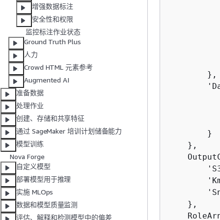
          
增强数据标注
          
安全性和权限
           
监控标注作业状态
          
Ground Truth Plus
          
人力
           
Crowd HTML 元素参考
        },

Augmented AI
        'D
准备数据
          
处理作业
          
创建、存储和共享特征
           
通过 SageMaker 培训计划储备能力
        }

模型训练
    },

    Output
Nova Forge
自定义模型
        'S
部署模型用于推理
        'K
        'S
实施 MLOps
    },

数据和模型质量监测
    RoleAr
评估、解释和检测模型中的偏差