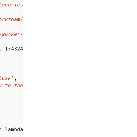
tegories.json
',

orkteam/private-crowd/*
',

-worker-task-template.html
'

t-1:432418664414:function:PRE-
tasktype
',

task
',

y to the images shown
',

s:lambda:us-east-1:432418664414:function:ACS-