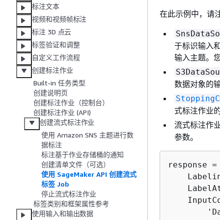
标注文本
在此示例中，请
视频和视频帧标注
标注 3D 点云
SnsDataSo
标签验证和调整
于标识输入和输
输入主题。您还
自定义工作流程
创建标注作业
S3DataSou
Built-in 任务类型
数据对象的
创建说明页
StoppingC
创建标注作业（控制台）
式标注作业
创建标注作业 (API)
创建流式标注作业
流式标注作
使用 Amazon SNS 主题进行数
参数。
据标注
标注基于作业存储桶的通知
response =
创建清单文件（可选）
使用 SageMaker API 创建流式
    Labeli
标签 Job
    LabelA
停止流式标注作业
    InputC
标签类别和框架属性参考
        'D
使用输入和输出数据