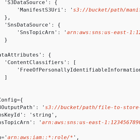
  'S3DataSource': 
{
      'ManifestS3Uri': '
s3://bucket/path/mani
 },

  'SnsDataSource': 
{
      'SnsTopicArn': '
arn:aws:sns:us-east-1:1
 }

ataAttributes': 
{
  'ContentClassifiers': [

      'FreeOfPersonallyIdentifiableInformation
 ]

Config=
{
3OutputPath': '
s3://bucket/path/file-to-store
msKeyId': 'string',

nsTopicArn': '
arn:aws:sns:us-east-1:123456789
n='
arn:aws:iam::*:role/*
',
