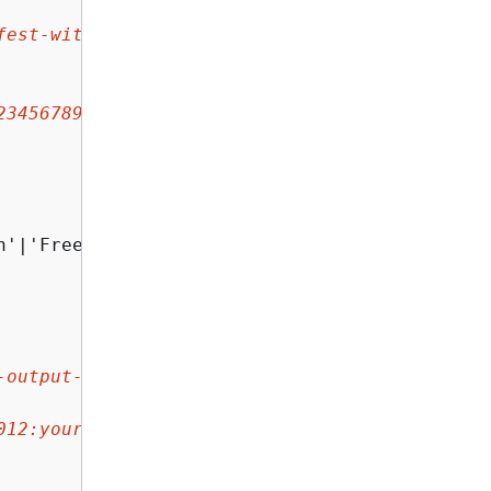
fest-with-input-data.json
'

23456789012:your-sns-input-topic
'

'|'FreeOfAdultContent',

-output-data
',

012:your-sns-output-topic
'
