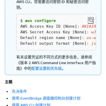
AWS CLI，您需要访问密钥 ID 和秘密访问密
钥。
$ 
aws configure
AWS Access Key ID [None]: 
AKIAIOSFOD
AWS Secret Access Key [None]: 
wJalrX
Default region name [None]: 
us-west-
Default output format [None]: 
json
有关设置凭证的不同方式的更多信息，请参阅
《版本 2 AWS Command Line Interface 用户指
南》
中的
配置设置和优先级
。
主题
先决条件
使用 EventBridge 调度器控制台创建计划
使用 AWS CLI 创建计划