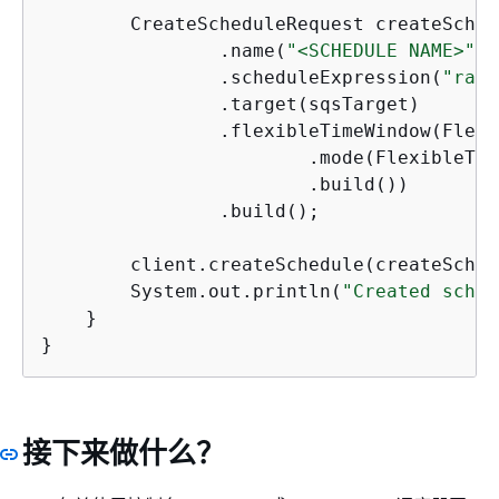
        CreateScheduleRequest createSched
                .name(
"<SCHEDULE NAME>"
)

                .scheduleExpression(
"rate
                .target(sqsTarget)

                .flexibleTimeWindow(Flexi
                        .mode(FlexibleTim
                        .build())

                .build();

        client.createSchedule(createSched
        System.out.println(
"Created sched
    }

}
接下来做什么？