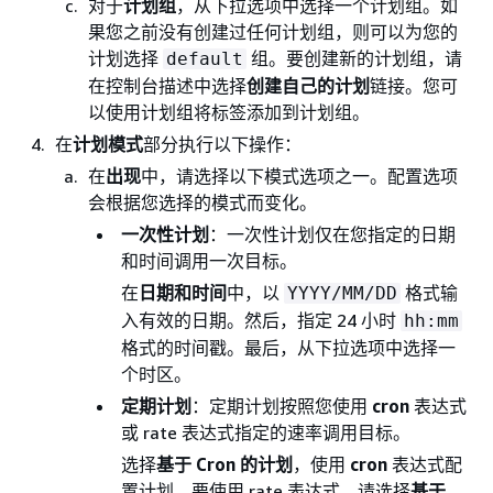
对于
计划组
，从下拉选项中选择一个计划组。如
果您之前没有创建过任何计划组，则可以为您的
计划选择
组。要创建新的计划组，请
default
在控制台描述中选择
创建自己的计划
链接。您可
以使用计划组将标签添加到计划组。
在
计划模式
部分执行以下操作：
在
出现
中，请选择以下模式选项之一。配置选项
会根据您选择的模式而变化。
一次性计划
：一次性计划仅在您指定的日期
和时间调用一次目标。
在
日期和时间
中，以
格式输
YYYY/MM/DD
入有效的日期。然后，指定 24 小时
hh:mm
格式的时间戳。最后，从下拉选项中选择一
个时区。
定期计划
：定期计划按照您使用
cron
表达式
或 rate 表达式指定的速率调用目标。
选择
基于 Cron 的计划
，使用
cron
表达式配
置计划。要使用 rate 表达式，请选择
基于