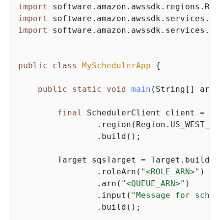
import
import
import
 software.amazon.awssdk.services.sc
public
class
MySchedulerApp
{
public
static
void
main
(String[] args
final
 SchedulerClient client = Sc
                .region(Region.US_WEST_2)

                .build();

        Target sqsTarget = Target.builder(
                .roleArn(
"<ROLE_ARN>"
)

                .arn(
"<QUEUE_ARN>"
)

                .input(
"Message for sched
                .build();
