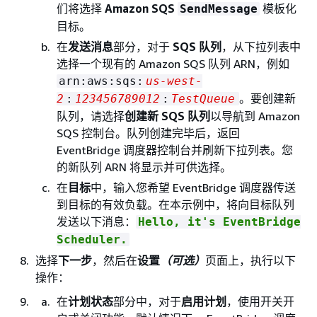
们将选择
Amazon SQS
模板化
SendMessage
目标。
在
发送消息
部分，对于
SQS 队列
，从下拉列表中
选择一个现有的 Amazon SQS 队列 ARN，例如
arn:aws:sqs:
us-west-
。要创建新
2
:
123456789012
:
TestQueue
队列，请选择
创建新 SQS 队列
以导航到 Amazon
SQS 控制台。队列创建完毕后，返回
EventBridge 调度器控制台并刷新下拉列表。您
的新队列 ARN 将显示并可供选择。
在
目标
中，输入您希望 EventBridge 调度器传送
到目标的有效负载。在本示例中，将向目标队列
发送以下消息：
Hello, it's EventBridge
Scheduler.
选择
下一步
，然后在
设置
（可选）
页面上，执行以下
操作：
在
计划状态
部分中，对于
启用计划
，使用开关开