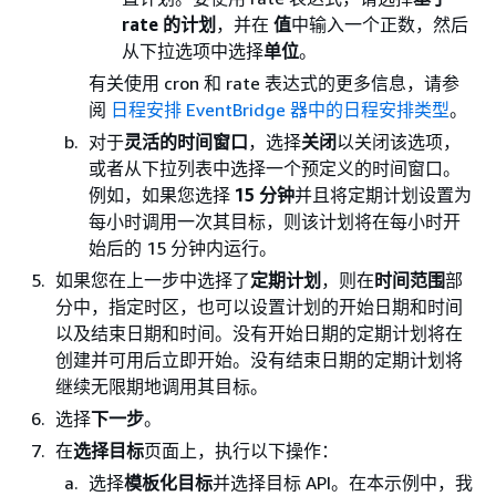
rate 的计划
，并在
值
中输入一个正数，然后
从下拉选项中选择
单位
。
有关使用 cron 和 rate 表达式的更多信息，请参
阅
日程安排 EventBridge 器中的日程安排类型
。
对于
灵活的时间窗口
，选择
关闭
以关闭该选项，
或者从下拉列表中选择一个预定义的时间窗口。
例如，如果您选择
15 分钟
并且将定期计划设置为
每小时调用一次其目标，则该计划将在每小时开
始后的 15 分钟内运行。
如果您在上一步中选择了
定期计划
，则在
时间范围
部
分中，指定时区，也可以设置计划的开始日期和时间
以及结束日期和时间。没有开始日期的定期计划将在
创建并可用后立即开始。没有结束日期的定期计划将
继续无限期地调用其目标。
选择
下一步
。
在
选择目标
页面上，执行以下操作：
选择
模板化目标
并选择目标 API。在本示例中，我