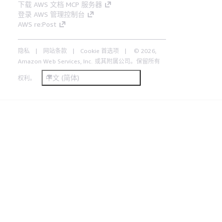
下载 AWS 文档 MCP 服务器
登录 AWS 管理控制台
AWS re:Post
隐私
网站条款
Cookie 首选项
© 2026,
Amazon Web Services, Inc. 或其附属公司。保留所有
中文 (简体)
权利。