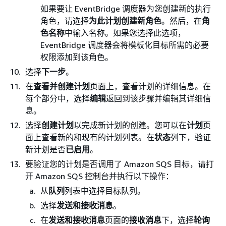
如果要让 EventBridge 调度器为您创建新的执行
角色，请选择
为此计划创建新角色
。然后，在
角
色名称
中输入名称。如果您选择此选项，
EventBridge 调度器会将模板化目标所需的必要
权限添加到该角色。
选择
下一步
。
在
查看并创建计划
页面上，查看计划的详细信息。在
每个部分中，选择
编辑
返回到该步骤并编辑其详细信
息。
选择
创建计划
以完成新计划的创建。您可以在
计划
页
面上查看新的和现有的计划列表。在
状态
列下，验证
新计划是否
已启用
。
要验证您的计划是否调用了 Amazon SQS 目标，请打
开 Amazon SQS 控制台并执行以下操作：
从
队列
列表中选择目标队列。
选择
发送和接收消息
。
在
发送和接收消息
页面的
接收消息
下，选择
轮询