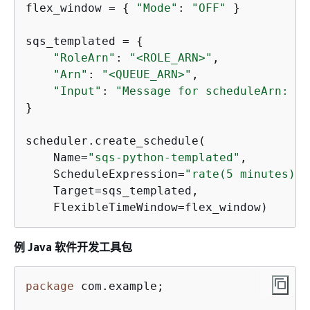
flex_window = 
{
"Mode"
: 
"OFF"
 }

sqs_templated = 
{
"RoleArn"
: 
"<ROLE_ARN>"
,

"Arn"
: 
"<QUEUE_ARN>"
,

"Input"
: 
"Message for scheduleArn: '<
}

scheduler.create_schedule(

    Name=
"sqs-python-templated"
,

    ScheduleExpression=
"rate(5 minutes)"
,

    Target=sqs_templated,

    FlexibleTimeWindow=flex_window)
例 Java 软件开发工具包
package
 com.example;
