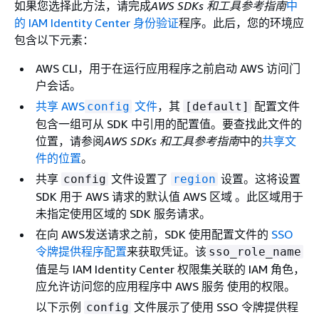
如果您选择此方法，请完成
AWS SDKs 和工具参考指南
中
的 IAM Identity Center 身份验证
程序。此后，您的环境应
包含以下元素：
AWS CLI，用于在运行应用程序之前启动 AWS 访问门
户会话。
共享 AWS
文件
，其
配置文件
config
[default]
包含一组可从 SDK 中引用的配置值。要查找此文件的
位置，请参阅
AWS SDKs 和工具参考指南
中的
共享文
件的位置
。
共享
文件设置了
设置。这将设置
config
region
SDK 用于 AWS 请求的默认值 AWS 区域 。此区域用于
未指定使用区域的 SDK 服务请求。
在向 AWS发送请求之前，SDK 使用配置文件的
SSO
令牌提供程序配置
来获取凭证。该
sso_role_name
值是与 IAM Identity Center 权限集关联的 IAM 角色，
应允许访问您的应用程序中 AWS 服务 使用的权限。
以下示例
文件展示了使用 SSO 令牌提供程
config