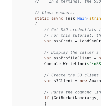
//    In a terminal, the SSO u
// Class members.
static
async
 Task 
Main
(
string
[
{
// Get SSO credentials fro
// For this tutorial, the 
var
 ssoCreds = LoadSsoCred
// Display the caller's id
var
 ssoProfileClient = 
new
            Console.WriteLine(
$"\nSSO 
// Create the S3 client is
var
 s3Client = 
new
 AmazonS
// Parse the command line 
if
 (GetBucketName(args, 
ou
{