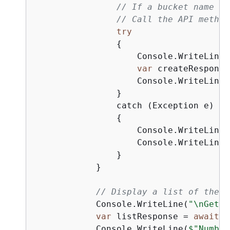
// If a bucket name wa
// Call the API method
try
{
                    Console.WriteLine(
var
 createResponse
                    Console.WriteLine(
                }

                catch (Exception e)

{
                    Console.WriteLine(
                    Console.WriteLine(
                }

            }

// Display a list of the a
            Console.WriteLine(
"\nGetti
var
 listResponse = 
await
 s
            Console.WriteLine(
$"Number