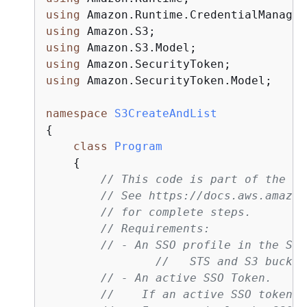
using
using
using
using
using
 Amazon.SecurityToken.Model;

namespace
S3CreateAndList
{
class
Program
{
// This code is part of the qu
// See https://docs.aws.amazon
// for complete steps.
// Requirements:
// - An SSO profile in the SSO
//   STS and S3 bucket
// - An active SSO Token.
//    If an active SSO token i