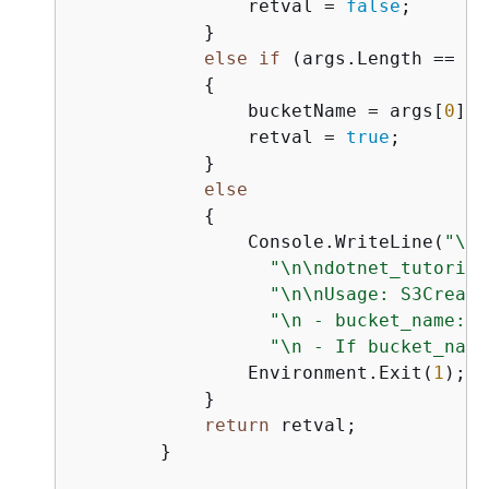
                retval = 
false
;

            }

else
if
 (args.Length == 
1
)

{
                bucketName = args[
0
];

                retval = 
true
;

            }

else
{
                Console.WriteLine(
"\nT
"\n\ndotnet_tutorial
"\n\nUsage: S3Create
"\n - bucket_name: A
"\n - If bucket_name
                Environment.Exit(
1
);

            }

return
 retval;

        }
