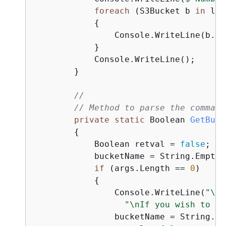
foreach
 (S3Bucket b 
in
 lis
{
                Console.WriteLine(b.Bu
            }

            Console.WriteLine();

        }

// 
// Method to parse the command
private
static
 Boolean 
GetBuck
{
            Boolean retval = 
false
;

            bucketName = String.Empty;

if
 (args.Length == 
0
)

{
                Console.WriteLine(
"\nN
"\nIf you wish to cr
                bucketName = String.Emp