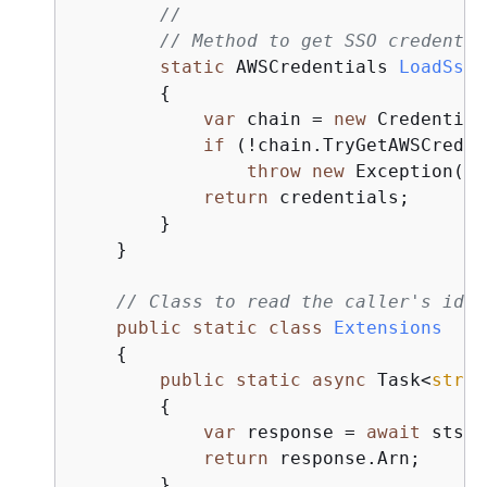
//
// Method to get SSO credentia
static
 AWSCredentials 
LoadSsoC
{
var
 chain = 
new
 Credential
if
 (!chain.TryGetAWSCreden
throw
new
 Exception(
$"
return
 credentials;

        }

    }

// Class to read the caller's iden
public
static
class
Extensions
{
public
static
async
 Task<
strin
{
var
 response = 
await
 stsCl
return
 response.Arn;

        }
