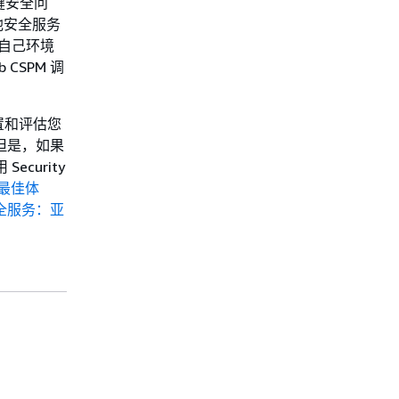
键安全问
其他安全服务
别自己环境
 CSPM 调
置和评估您
M。但是，如果
Security
最佳体
他安全服务：亚