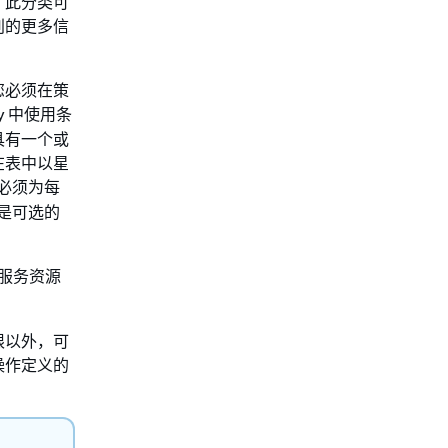
。此分类可
别的更多信
您必须在策
y 中使用条
具有一个或
在表中以星
必须为每
是可选的
服务资源
限以外，可
操作定义的