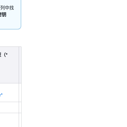
）
列中找
密钥
（*
条件键
相
）
关
操
作
e*
aws:ResourceTag/${TagKey}
aws:RequestTag/${TagKey}