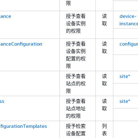
限
tance
授予查看
读
device-
设备实例
取
instanc
的权限
tanceConfiguration
授予查看
读
configur
设备实例
取
配置的权
限
授予查看
读
site*
站点的权
取
限
ss
授予查看
读
site*
站点地址
取
的权限
nfigurationTemplates
授予检索
列
设备配置
表