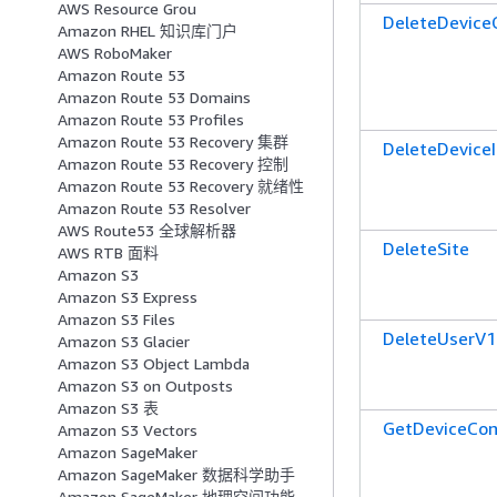
AWS Resource Grou
DeleteDevice
Amazon RHEL 知识库门户
AWS RoboMaker
Amazon Route 53
Amazon Route 53 Domains
Amazon Route 53 Profiles
Amazon Route 53 Recovery 集群
DeleteDevice
Amazon Route 53 Recovery 控制
Amazon Route 53 Recovery 就绪性
Amazon Route 53 Resolver
AWS Route53 全球解析器
DeleteSite
AWS RTB 面料
Amazon S3
Amazon S3 Express
Amazon S3 Files
DeleteUserV1
Amazon S3 Glacier
Amazon S3 Object Lambda
Amazon S3 on Outposts
Amazon S3 表
GetDeviceCon
Amazon S3 Vectors
Amazon SageMaker
Amazon SageMaker 数据科学助手
Amazon SageMaker 地理空间功能