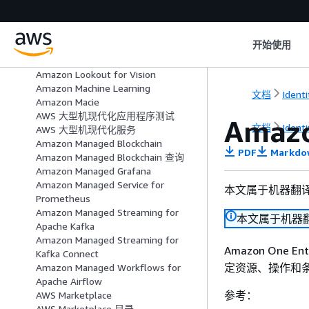
Amazon Location Service 地图
Amazon Location Service 地点
Amazon Location Service 路线
开始使用
Amazon Lookout for Equipment
Amazon Lookout for Metrics
Amazon Lookout for Vision
Amazon Machine Learning
文档
Ident
Amazon Macie
AWS 大型机现代化应用程序测试
Amaz
文档
Ident
AWS 大型机现代化服务
Amazon Managed Blockchain
PDF
Markdo
Amazon Managed Blockchain 查询
Amazon Managed Grafana
Amazon Managed Service for
本文属于机器翻
Prometheus
Amazon Managed Streaming for
本文属于机器
Apache Kafka
Amazon Managed Streaming for
Amazon One E
Kafka Connect
定资源、操作和
Amazon Managed Workflows for
Apache Airflow
参考：
AWS Marketplace
AWS Marketplace 目录