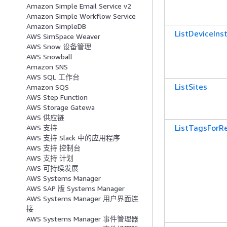
Amazon Simple Email Service v2
Amazon Simple Workflow Service
Amazon SimpleDB
ListDeviceIns
AWS SimSpace Weaver
AWS Snow 设备管理
AWS Snowball
Amazon SNS
AWS SQL 工作台
ListSites
Amazon SQS
AWS Step Function
AWS Storage Gatewa
AWS 供应链
ListTagsForR
AWS 支持
AWS 支持 Slack 中的应用程序
AWS 支持 控制台
AWS 支持 计划
AWS 可持续发展
AWS Systems Manager
AWS SAP 版 Systems Manager
AWS Systems Manager 用户界面连
接
AWS Systems Manager 事件管理器