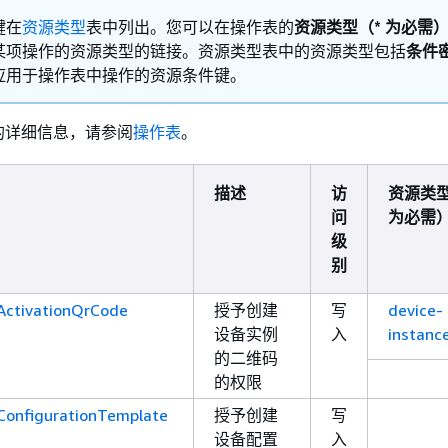
键在
资源类型
表中列出。您可以在操作表的
资源类型（* 为必需
某项操作的资源类型的链接。资源类型表中的资源类型包括
条件
应用于操作表中操作的资源条件键。
的详细信息，请参阅
操作表
。
描述
访
资源类型
问
为必需
级
别
ActivationQrCode
授予创建
写
device-
设备实例
入
instanc
的二维码
的权限
ConfigurationTemplate
授予创建
写
设备配置
入