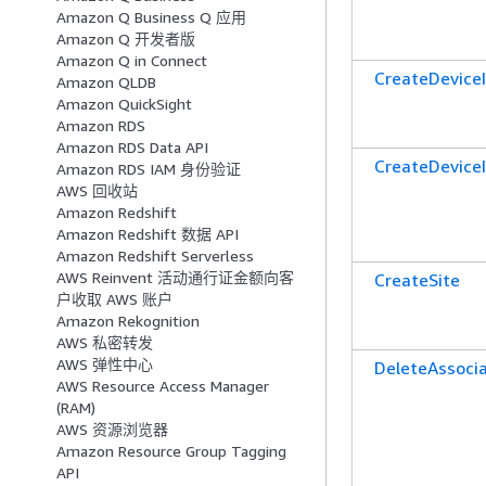
Amazon Q Business Q 应用
Amazon Q 开发者版
Amazon Q in Connect
CreateDevice
Amazon QLDB
Amazon QuickSight
Amazon RDS
Amazon RDS Data API
CreateDevice
Amazon RDS IAM 身份验证
AWS 回收站
Amazon Redshift
Amazon Redshift 数据 API
Amazon Redshift Serverless
AWS Reinvent 活动通行证金额向客
CreateSite
户收取 AWS 账户
Amazon Rekognition
AWS 私密转发
AWS 弹性中心
DeleteAssoci
AWS Resource Access Manager
(RAM)
AWS 资源浏览器
Amazon Resource Group Tagging
API