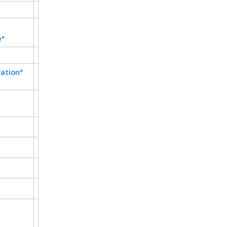
aws:ResourceTag/${TagKey}
e*
aws:ResourceTag/${TagKey}
ation*
aws:ResourceTag/${TagKey}
aws:ResourceTag/${TagKey}
aws:ResourceTag/${TagKey}