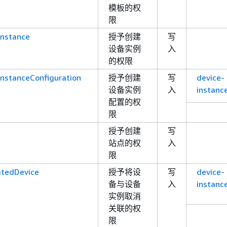
模板的权
限
Instance
授予创建
写
设备实例
入
的权限
InstanceConfiguration
授予创建
写
device-
设备实例
入
instanc
配置的权
限
授予创建
写
站点的权
入
限
atedDevice
授予将设
写
device-
备与设备
入
instanc
实例取消
关联的权
限