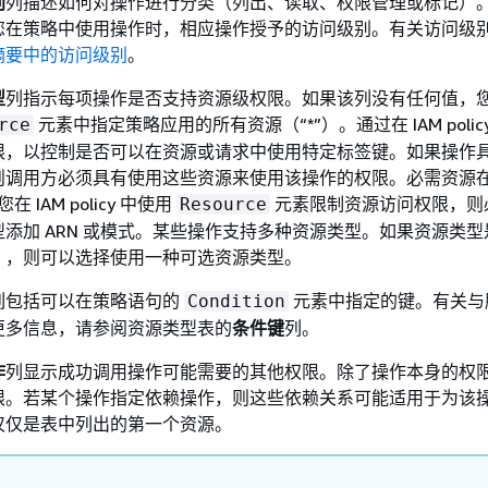
别
列描述如何对操作进行分类（列出、读取、权限管理或标记）
您在策略中使用操作时，相应操作授予的访问级别。有关访问级
摘要中的访问级别
。
型
列指示每项操作是否支持资源级权限。如果该列没有任何值，
元素中指定策略应用的所有资源（“*”）。通过在 IAM polic
rce
限，以控制是否可以在资源或请求中使用特定标签键。如果操作
则调用方必须具有使用这些资源来使用该操作的权限。必需资源
在 IAM policy 中使用
元素限制资源访问权限，则
Resource
添加 ARN 或模式。某些操作支持多种资源类型。如果资源类型
），则可以选择使用一种可选资源类型。
列包括可以在策略语句的
元素中指定的键。有关与
Condition
更多信息，请参阅资源类型表的
条件键
列。
作
列显示成功调用操作可能需要的其他权限。除了操作本身的权
限。若某个操作指定依赖操作，则这些依赖关系可能适用于为该
仅仅是表中列出的第一个资源。