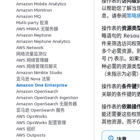
操作表的
访问级
Amazon Mobile Analytics
以帮助您了解当
Amazon Monitron
息，请参阅
策略
Amazon MQ
Multi-party 批准
操作表的
资源类
AWS MWAA 无服务器
Amazon Neptune
略语句的
Resou
Amazon Neptune Analytics
件来筛选访问权
AWS Network
多个必需资源，
网络流量监测仪
号 (*) 表示。如果您
AWS 网络管理器
种必需的资源类型
AWS 网络管理员聊天
Amazon Nimble Studio
（未指示为必需
亚马逊 Nova 法案
Amazon One Enterprise
操作表的
条件键
Amazon OpenSearch
关联的条件键的
Amazon OpenSearch Ingestion
Amazon OpenSearch 无服务器
操作表的
依赖操
亚马逊 OpenSearch 服务
能还需要这些权
AWS OpsWorks
其他资源，而不
AWS OpsWorks 配置管理
AWS 组织
AWS Outposts
注意