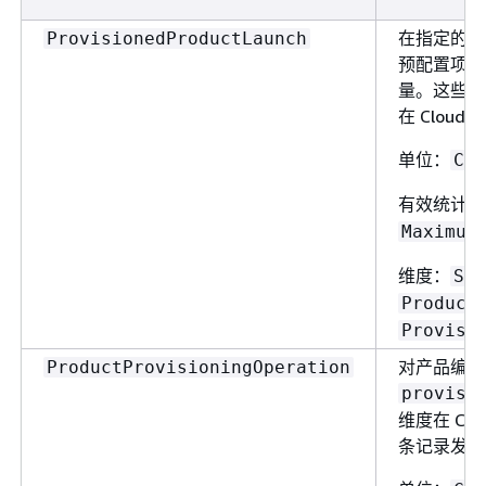
在指定的时
ProvisionedProductLaunch
预配置项目
量。这些维
在 Cloud
单位：
Cou
有效统计数
Maximum
维度：
Sta
Product
Provisi
对产品编号
ProductProvisioningOperation
provisi
维度在 Clo
条记录发布