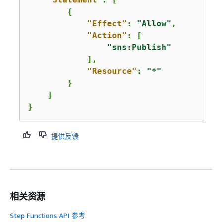
{
"Effect"
: 
"Allow"
,

"Action"
: [

"sns:Publish"
            ],

"Resource"
: 
"*"
        }

    ]

}
提供反馈
相关资源
Step Functions API 参考