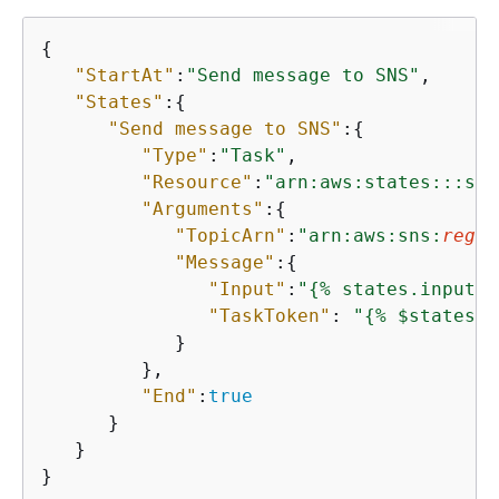
{
"StartAt"
:
"Send message to SNS"
,

"States"
:
{
"Send message to SNS"
:
{
"Type"
:
"Task"
,

"Resource"
:
"arn:aws:states:::sns
"Arguments"
:
{
"TopicArn"
:
"arn:aws:sns:
regio
"Message"
:
{
"Input"
:
"
{
% states.input.m
"TaskToken"
: 
"
{
% $states.c
            }

         },

"End"
:
true
      }

   }

}