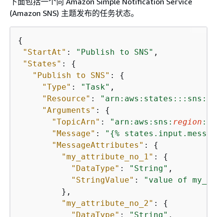
下面包括一个向 Amazon Simple Notification Service
(Amazon SNS) 主题发布的任务状态。
{
"StartAt"
: 
"Publish to SNS"
,

"States"
: 
{
"Publish to SNS"
: 
{
"Type"
: 
"Task"
,

"Resource"
: 
"arn:aws:states:::sns:pu
"Arguments"
: 
{
"TopicArn"
: 
"arn:aws:sns:
region
:
ac
"Message"
: 
"
{
% states.input.messag
"MessageAttributes"
: 
{
"my_attribute_no_1"
: 
{
"DataType"
: 
"String"
,

"StringValue"
: 
"value of my_at
         },

"my_attribute_no_2"
: 
{
"DataType"
: 
"String"
,
