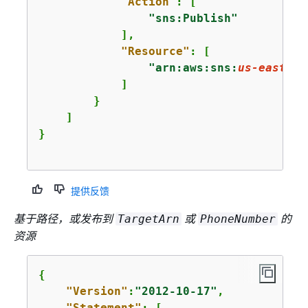
"Action"
: [

"sns:Publish"
            ],

"Resource"
: [

"arn:aws:sns:
us-east-1
:
            ]

        }

    ]

}

提供反馈
基于路径，或发布到
或
的
TargetArn
PhoneNumber
资源
{
"Version"
:
"2012-10-17"
,

"Statement"
: [
