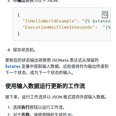
将
输出
替换为以下 JSON：
{
"IsHelloWorldExample"
: 
"
{
% $states.i
"ExecutionWaitTimeInSeconds"
:  
"
{
% $
}
保存状态机。
更新后的状态输出将使用 JSONata 表达式从保留的
$states
变量中提取输入数据。这些值将作为输出传递到
下一个状态，成为下一个状态的输入。
使用输入数据运行更新的工作流
接下来，运行工作流并以 JSON 格式提供外部输入数据。
选择
执行
按钮以运行工作流。
对于
名称
，请使用随机生成的 ID。