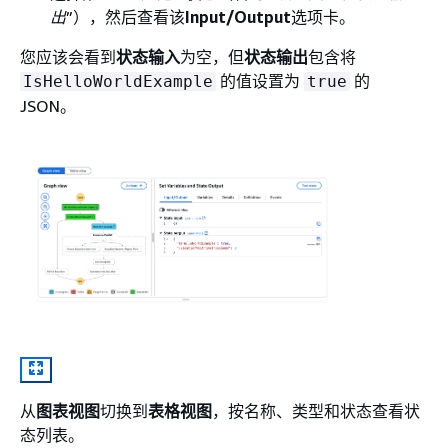
出
”），然后查看该
Input/Output
选项卡。
您应该会看到
状态输入
为空，但
状态输出
包含将
的值设置为
的
IsHelloWorldExample
true
JSON。
从
图表视图
切换到
表格视图
，按名称、类型和状态查看状
态列表。