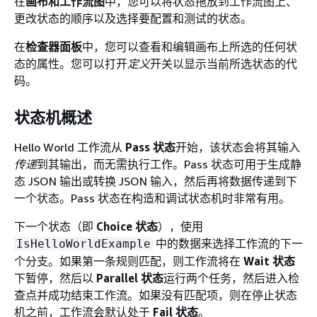
在
画布和工作流图
中，您可以将状态拖放到工作流图上、
更改状态的顺序以及选择要配置和测试的状态。
在
检查器面板
中，您可以查看和编辑画布上所选的任何状
态的属性。您可以打开
定义
开关以显示当前所选状态的代
码。
状态机概述
Hello World 工作流从
Pass 状态
开始，该状态会将其输入
传递
到其输出，而无需执行工作。Pass 状态可用于生成静
态 JSON 输出或转换 JSON 输入，然后再将数据传递到下
一个状态。Pass 状态在构造和调试状态机时非常有用。
下一个状态（即
Choice 状态
），使用
中的数据来选择工作流的下一
IsHelloWorldExample
个分支。如果第一条规则匹配，则工作流将在
Wait 状态
下暂停，然后以
Parallel 状态
运行两个任务，然后进入检
查点并成功结束工作流。如果没有匹配项，则在停止状态
机之前，工作流会默认处于
Fail 状态
。