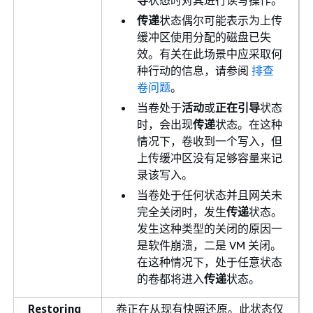
传递
状态偶尔可能表示为上传
缓冲区使用分配的磁盘已失
效。有关在此场景中应采取何
种行动的信息，请参阅
排查
卷问题
。
当卷处于
活动
或
正在引导
状态
时，会出现
传递
状态。在这种
情况下，卷收到一个写入，但
上传缓冲区没有足够容量来记
录该写入。
当卷处于任何状态并且网关未
完全关闭时，发生
传递
状态。
发生这种类型的关闭的原因一
是软件崩溃，二是 VM 关闭。
在这种情况下，处于任意状态
的卷都将进入
传递
状态。
Restoring
卷正在从现有快照还原。此状态仅