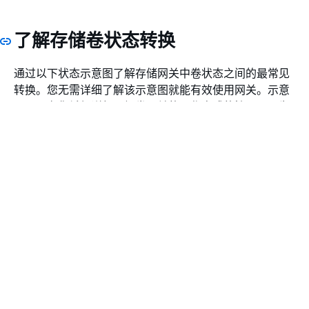
了解存储卷状态转换
通过以下状态示意图了解存储网关中卷状态之间的最常见
转换。您无需详细了解该示意图就能有效使用网关。示意
图只是在您希望详细了解卷网关的工作方式的情况下，为
您提供详细信息。
该示意图没有显示
Upload Buffer Not Configured (上传
缓冲区未配置)
状态，也没有显示
正在删除
状态。示意图
中的卷状态以绿色、黄色和红色框的形式呈现。各种颜色
的具体含义如下。
颜色
卷状态
Green
网关运行正常。卷状态为
可用
，或者最
终变为
可用
。