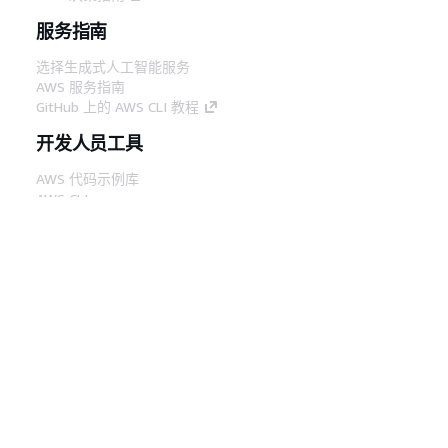
服务指南
选择生成式人工智能服务
AWS 服务指南
GitHub 上的 AWS CLI 教程
开发人员工具
AWS 代码示例库
AWS CLI
AWS 构建者中心
AWS 开发人员工具博客
有用的链接
下载 AWS 文档 MCP 服务器
登录 AWS 管理控制台
AWS re:Post
隐私
网站条款
Cookie 首选项
© 2026,
Amazon Web Services, Inc. 或其附属公司。保留所有