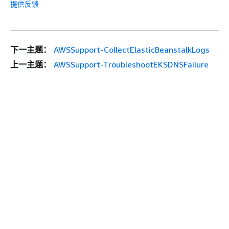
提供反馈
下一主题：
AWSSupport-CollectElasticBeanstalkLogs
上一主题：
AWSSupport-TroubleshootEKSDNSFailure