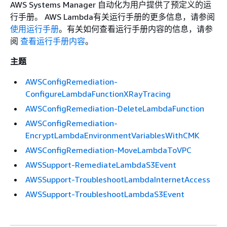
AWS Systems Manager 自动化为用户提供了预定义的运
行手册。 AWS Lambda有关运行手册的更多信息，请参阅
使用运行手册
。有关如何查看运行手册内容的信息，请参
阅
查看运行手册内容
。
主题
AWSConfigRemediation-
ConfigureLambdaFunctionXRayTracing
AWSConfigRemediation-DeleteLambdaFunction
AWSConfigRemediation-
EncryptLambdaEnvironmentVariablesWithCMK
AWSConfigRemediation-MoveLambdaToVPC
AWSSupport-RemediateLambdaS3Event
AWSSupport-TroubleshootLambdaInternetAccess
AWSSupport-TroubleshootLambdaS3Event