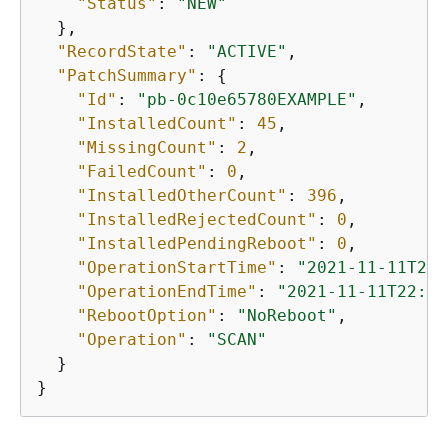
"Status"
: 
"NEW"
  },

"RecordState"
: 
"ACTIVE"
,

"PatchSummary"
: 
{
"Id"
: 
"pb-0c10e65780EXAMPLE"
,

"InstalledCount"
: 
45
,

"MissingCount"
: 
2
,

"FailedCount"
: 
0
,

"InstalledOtherCount"
: 
396
,

"InstalledRejectedCount"
: 
0
,

"InstalledPendingReboot"
: 
0
,

"OperationStartTime"
: 
"2021-11-11T22:
"OperationEndTime"
: 
"2021-11-11T22:05
"RebootOption"
: 
"NoReboot"
,

"Operation"
: 
"SCAN"
  }

}