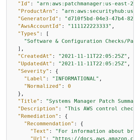
"Id"
: 
"arn:aws:patchmanager:us-east-2:1
"ProductArn"
: 
"arn:aws:securityhub:us-e
"GeneratorId"
: 
"d710f5bd-04e3-47b4-82f6
"AwsAccountId"
: 
"111122223333"
,

"Types"
: [

"Software & Configuration Checks/Patc
  ],

"CreatedAt"
: 
"2021-11-11T22:05:25Z"
,

"UpdatedAt"
: 
"2021-11-11T22:05:25Z"
,

"Severity"
: 
{
"Label"
: 
"INFORMATIONAL"
,

"Normalized"
: 
0
  },

"Title"
: 
"Systems Manager Patch Summary
"Description"
: 
"This AWS control checks
"Remediation"
: 
{
"Recommendation"
: 
{
"Text"
: 
"For information about brin
"Url"
: 
"https://docs.aws.amazon.com