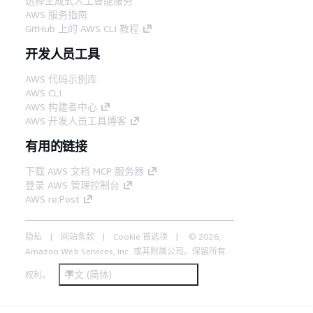
选择生成式人工智能服务
AWS 服务指南
GitHub 上的 AWS CLI 教程
开发人员工具
AWS 代码示例库
AWS CLI
AWS 构建者中心
AWS 开发人员工具博客
有用的链接
下载 AWS 文档 MCP 服务器
登录 AWS 管理控制台
AWS re:Post
隐私
网站条款
Cookie 首选项
© 2026,
Amazon Web Services, Inc. 或其附属公司。保留所有
中文 (简体)
权利。