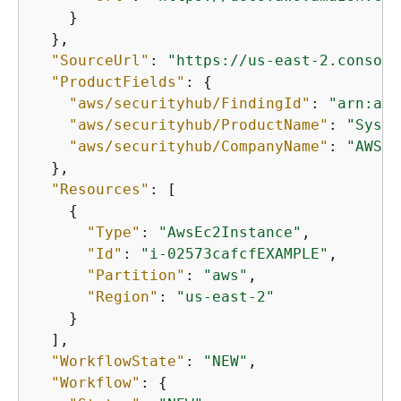
    }

  },

"SourceUrl"
: 
"https://us-east-2.console
"ProductFields"
: 
{
"aws/securityhub/FindingId"
: 
"arn:aws
"aws/securityhub/ProductName"
: 
"Syste
"aws/securityhub/CompanyName"
: 
"AWS"
  },

"Resources"
: [

{
"Type"
: 
"AwsEc2Instance"
,

"Id"
: 
"i-02573cafcfEXAMPLE"
,

"Partition"
: 
"aws"
,

"Region"
: 
"us-east-2"
    }

  ],

"WorkflowState"
: 
"NEW"
,

"Workflow"
: 
{